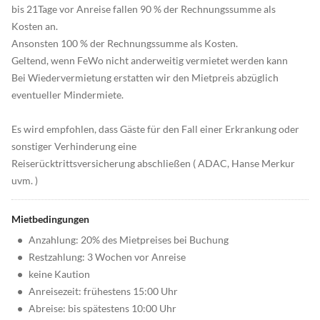
bis 21Tage vor Anreise fallen 90 % der Rechnungssumme als
Kosten an.
Ansonsten 100 % der Rechnungssumme als Kosten.
Geltend, wenn FeWo nicht anderweitig vermietet werden kann
Bei Wiedervermietung erstatten wir den Mietpreis abzüglich
eventueller Mindermiete.
Es wird empfohlen, dass Gäste für den Fall einer Erkrankung oder
sonstiger Verhinderung eine
Reiserücktrittsversicherung abschließen ( ADAC, Hanse Merkur
uvm. )
Mietbedingungen
•
Anzahlung: 20% des Mietpreises bei Buchung
•
Restzahlung: 3 Wochen vor Anreise
•
keine Kaution
•
Anreisezeit: frühestens 15:00 Uhr
•
Abreise: bis spätestens 10:00 Uhr