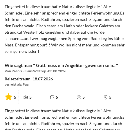
Eingebettet in diese traumhafte Naturkulisse liegt die " Alte
Schmiede". Eine sehr ansprechend eingerichtete Ferienwohnung.Es
fehlte uns an nichts. Radfahren, spazieren nach Siegumlund durch
den Buchenwald, Fisch essen am Hafen oder leckere Galettes am
Strandgut Westerholz genießen und dabei auf die Förde
schauen.....und wer mag wagt einen Sprung vom Badesteg ins kühle
Nass. Entspannung pur!!! Wir wollen nicht mehr und kommen sehr,
sehr gerne wieder !
Wie sagt man " Gott muss ein Angeliter gewesen sein..."
Von Paar G - K aus Waltrop · 03.08.2026
Reisezeitraum: 18.07.2026
verreist als: Paar
5
5
5
5
5
Eingebettet in diese traumhafte Naturkulisse liegt die " Alte
Schmiede". Eine sehr ansprechend eingerichtete Ferienwohnung.Es
fehlte uns an nichts. Radfahren, spazieren nach Siegumlund durch
den Buchenwald, Fisch essen am Hafen oder leckere Galettes am