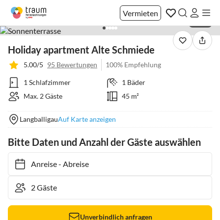
Vermieten
1 / 34
Holiday apartment Alte Schmiede
5.00/5
95 Bewertungen
100% Empfehlung
1 Schlafzimmer
1 Bäder
Max. 2 Gäste
45 m²
Langballigau
Auf Karte anzeigen
Bitte Daten und Anzahl der Gäste auswählen
Anreise
-
Abreise
Unverbindlich anfragen