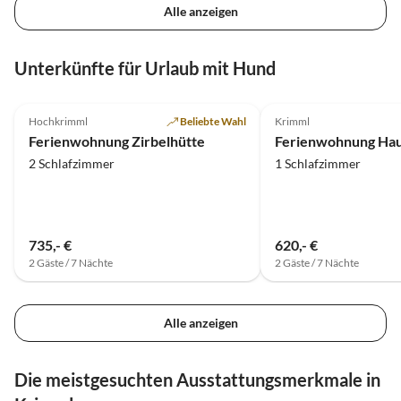
Alle anzeigen
Unterkünfte für Urlaub mit Hund
4.7
(5)
5.0
(3)
Hochkrimml
Beliebte Wahl
Krimml
Ferienwohnung Zirbelhütte
2 Schlafzimmer
1 Schlafzimmer
735,- €
620,- €
2 Gäste / 7 Nächte
2 Gäste / 7 Nächte
Alle anzeigen
Die meistgesuchten Ausstattungsmerkmale in