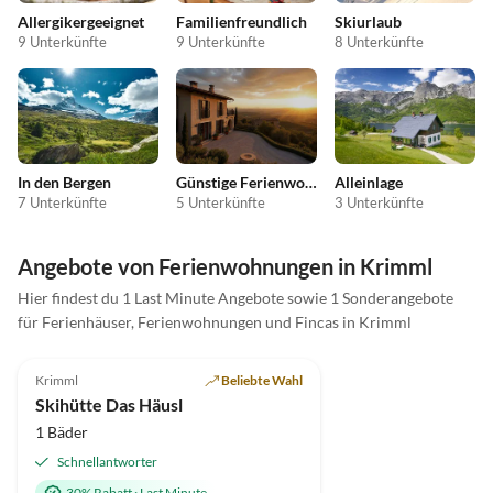
Allergikergeeignet
Familienfreundlich
Skiurlaub
9 Unterkünfte
9 Unterkünfte
8 Unterkünfte
In den Bergen
Günstige Ferienwohnungen
Alleinlage
7 Unterkünfte
5 Unterkünfte
3 Unterkünfte
Angebote von Ferienwohnungen in Krimml
Hier findest du 1 Last Minute Angebote sowie 1 Sonderangebote
für Ferienhäuser, Ferienwohnungen und Fincas in Krimml
5.0
(1)
Krimml
Beliebte Wahl
Skihütte Das Häusl
1 Bäder
Schnellantworter
30% Rabatt
·
Last Minute