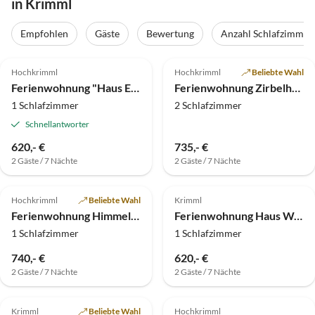
in Krimml
Empfohlen
Gäste
Bewertung
Anzahl Schlafzimmer
4.9
(8)
4.7
(5)
Hochkrimml
Hochkrimml
Beliebte Wahl
Ferienwohnung "Haus Enzian" Wintersport, Gerlosplatte
Ferienwohnung Zirbelhütte
1 Schlafzimmer
2 Schlafzimmer
Schnellantworter
620,- €
735,- €
2 Gäste / 7 Nächte
2 Gäste / 7 Nächte
4.9
(4)
5.0
(3)
Hochkrimml
Beliebte Wahl
Krimml
Ferienwohnung Himmelreich
Ferienwohnung Haus Waltl, Oberkrimml 40
1 Schlafzimmer
1 Schlafzimmer
740,- €
620,- €
2 Gäste / 7 Nächte
2 Gäste / 7 Nächte
5.0
(1)
Krimml
Beliebte Wahl
Hochkrimml