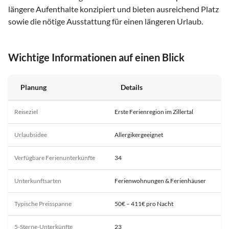
längere Aufenthalte konzipiert und bieten ausreichend Platz
sowie die nötige Ausstattung für einen längeren Urlaub.
Wichtige Informationen auf einen Blick
Planung
Details
Reiseziel
Erste Ferienregion im Zillertal
Urlaubsidee
Allergikergeeignet
Verfügbare Ferienunterkünfte
34
Unterkunftsarten
Ferienwohnungen & Ferienhäuser
Typische Preisspanne
50€ – 411€ pro Nacht
5-Sterne-Unterkünfte
23