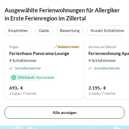
Ausgewählte Ferienwohnungen für Allergiker
in Erste Ferienregion im Zillertal
Virtuelle
Tour
Empfohlen
Gäste
Bewertung
Anzahl Schlafzimmer
5.0
(85)
Top-Inserat
5.0
(20)
Fügen
Beliebte Wahl
Aschau im Zillertal
Super-Gastgeber
Ferienhaus Panorama Lounge
4 Schlafzimmer
4 Schlafzimmer
Schnellantworter
Schnellantworter
10% Rabatt
·
Kurzurlaub
693,- €
2.195,- €
2 Gäste / 7 Nächte
2 Gäste / 7 Nächte
Alle anzeigen