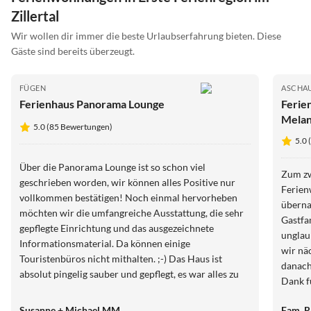
Zillertal
Wir wollen dir immer die beste Urlaubserfahrung bieten. Diese
Gäste sind bereits überzeugt.
FÜGEN
ASCHAU
Ferienhaus Panorama Lounge
Ferie
Melan
5.0 (85 Bewertungen)
5.0
Über die Panorama Lounge ist so schon viel
Zum zw
geschrieben worden, wir können alles Positive nur
Ferien
vollkommen bestätigen! Noch einmal hervorheben
überna
möchten wir die umfangreiche Ausstattung, die sehr
Gastfa
gepflegte Einrichtung und das ausgezeichnete
unglaubli
Informationsmaterial. Da können einige
wir nä
Touristenbüros nicht mithalten. ;-) Das Haus ist
danach
absolut pingelig sauber und gepflegt, es war alles zu
Dank für
unserer höchsten Zufriedenheit. Die Gastgeberin ist
und V
extrem freundlich, sehr hilfsbereit und immer sofort
Susanne + Michael MM
Fam. R