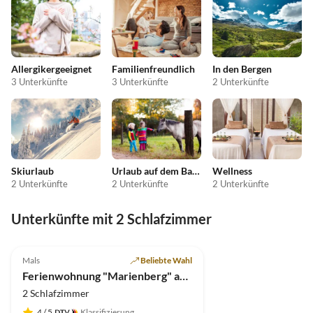
Allergikergeeignet
Familienfreundlich
In den Bergen
3 Unterkünfte
3 Unterkünfte
2 Unterkünfte
Skiurlaub
Urlaub auf dem Bauernhof
Wellness
2 Unterkünfte
2 Unterkünfte
2 Unterkünfte
Unterkünfte mit 2 Schlafzimmer
5.0
(10)
Mals
Beliebte Wahl
Ferienwohnung "Marienberg" auf dem Morigglhof
2 Schlafzimmer
4
/ 5
Klassifizierung