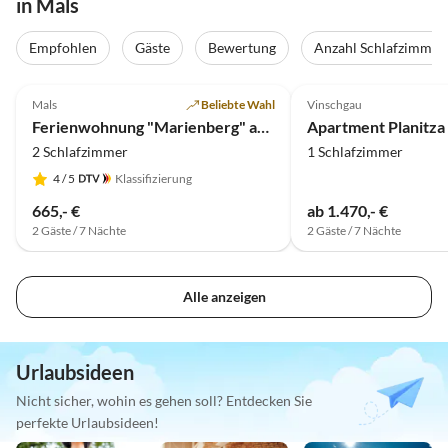
in Mals
Empfohlen
Gäste
Bewertung
Anzahl Schlafzimmer
5.0
(10)
Mals
Beliebte Wahl
Vinschgau
Ferienwohnung "Marienberg" auf dem Morigglhof
Apartment Planitza 
2 Schlafzimmer
1 Schlafzimmer
4
/ 5
Klassifizierung
665,- €
ab 1.470,- €
2 Gäste / 7 Nächte
2 Gäste / 7 Nächte
Alle anzeigen
Urlaubsideen
Nicht sicher, wohin es gehen soll? Entdecken Sie
perfekte Urlaubsideen!