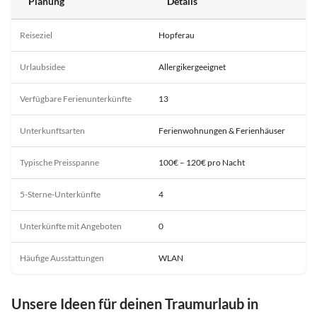
Planung
Details
Reiseziel
Hopferau
Urlaubsidee
Allergikergeeignet
Verfügbare Ferienunterkünfte
13
Unterkunftsarten
Ferienwohnungen & Ferienhäuser
Typische Preisspanne
100€ – 120€ pro Nacht
5-Sterne-Unterkünfte
4
Unterkünfte mit Angeboten
0
Häufige Ausstattungen
WLAN
Unsere Ideen für deinen Traumurlaub in