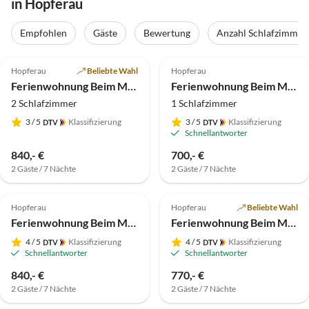
in Hopferau
Empfohlen
Gäste
Bewertung
Anzahl Schlafzimmer
4.8
(7)
5.0
(2)
Hopferau
Beliebte Wahl
Hopferau
Ferienwohnung Beim Maurer - Edelweiß
Ferienwohnung Beim Maurer - Enzian
2 Schlafzimmer
1 Schlafzimmer
3
/ 5
Klassifizierung
3
/ 5
Klassifizierung
Schnellantworter
840,- €
700,- €
2 Gäste / 7 Nächte
2 Gäste / 7 Nächte
5.0
(2)
Hopferau
Hopferau
Beliebte Wahl
Ferienwohnung Beim Maurer - Silberdistel
Ferienwohnung Beim Maurer - Alpenrose
4
/ 5
Klassifizierung
4
/ 5
Klassifizierung
Schnellantworter
Schnellantworter
840,- €
770,- €
2 Gäste / 7 Nächte
2 Gäste / 7 Nächte