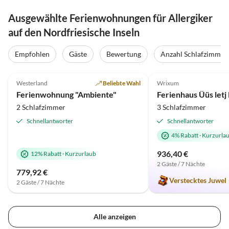
Ausgewählte Ferienwohnungen für Allergiker
auf den Nordfriesische Inseln
Empfohlen
Gäste
Bewertung
Anzahl Schlafzimmer
5.0
(36)
Top-Inserat
5.0
(2)
Westerland
Beliebte Wahl
Wrixum
Ferienwohnung "Ambiente"
Ferienhaus Üüs letj
2 Schlafzimmer
3 Schlafzimmer
Schnellantworter
Schnellantworter
4% Rabatt
·
Kurzurla
936,40 €
12% Rabatt
·
Kurzurlaub
2 Gäste / 7 Nächte
779,92 €
Verstecktes Juwel
2 Gäste / 7 Nächte
Alle anzeigen