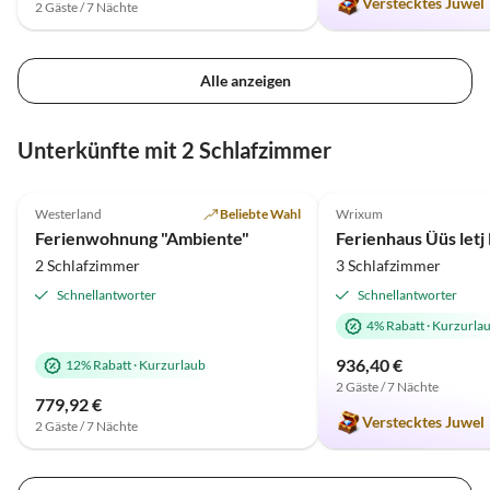
Verstecktes Juwel
2 Gäste / 7 Nächte
Alle anzeigen
Unterkünfte mit 2 Schlafzimmer
5.0
(36)
Top-Inserat
5.0
(2)
Westerland
Beliebte Wahl
Wrixum
Ferienwohnung "Ambiente"
Ferienhaus Üüs letj
2 Schlafzimmer
3 Schlafzimmer
Schnellantworter
Schnellantworter
4% Rabatt
·
Kurzurla
936,40 €
12% Rabatt
·
Kurzurlaub
2 Gäste / 7 Nächte
779,92 €
Verstecktes Juwel
2 Gäste / 7 Nächte