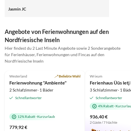
Jasmin JC
Angebote von Ferienwohnungen auf den
Nordfriesische Inseln
Hier findest du 2 Last Minute Angebote sowie 2 Sonderangebote
für Ferienhäuser, Ferienwohnungen und Fincas auf den
Nordfriesische Inseln
5.0
(36)
Top-Inserat
5.0
(2)
Westerland
Beliebte Wahl
Wrixum
Ferienwohnung "Ambiente"
Ferienhaus Üüs letj
2 Schlafzimmer· 1 Bäder
3 Schlafzimmer· 1 Bäd
Schnellantworter
Schnellantworter
4% Rabatt
·
Kurzurla
936,40 €
12% Rabatt
·
Kurzurlaub
2 Gäste / 7 Nächte
779,92 €