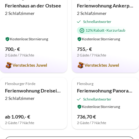
Ferienhaus an der Ostsee
Ferienwohnung Ankerplatz
2 Schlafzimmer
2 Schlafzimmer
Schnellantworter
12% Rabatt
·
Kurzurlaub
Kostenlose Stornierung
Kostenlose Stornierung
700,- €
755,- €
2 Gäste / 7 Nächte
2 Gäste / 7 Nächte
Verstecktes Juwel
Verstecktes Juwel
Top-Inserat
Top-Inserat
Flensburger Förde
Flensburg
Ferienwohnung Dreiseithof Nieby - Über Emma
Ferienwohnung Panoramablick
2 Schlafzimmer
Schnellantworter
Kostenlose Stornierung
ab 1.090,- €
736,70 €
2 Gäste / 7 Nächte
2 Gäste / 7 Nächte