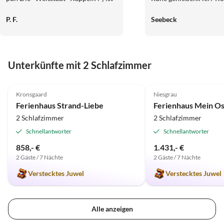
nur wenige Autokilometer entfernt.
sehr freundlicher Vermi
P. F.
Seebeck
Wir haben direkt für`s nächste Jahr
Dank für ihre
wieder reserviert.
Gastfreundlichkeit.Wi
gerne wieder.
Unterkünfte mit 2 Schlafzimmer
5.0
(83)
5.0
(1)
Kronsgaard
Niesgrau
Ferienhaus Strand-Liebe
2 Schlafzimmer
2 Schlafzimmer
Schnellantworter
Schnellantworter
858,- €
1.431,- €
2 Gäste / 7 Nächte
2 Gäste / 7 Nächte
Verstecktes Juwel
Verstecktes Juwel
Alle anzeigen