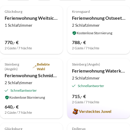
5.0
(17)
Top-Inserat
5.0
(17)
Top-Inserat
Glücksburg
Kronsgaard
Ferienwohnung Weitsicht 11
Ferienwohnung Ostseetraum Kronsgaard
1 Schlafzimmer
2 Schlafzimmer
Kostenlose Stornierung
770,- €
788,- €
2 Gäste / 7 Nächte
2 Gäste / 7 Nächte
5.0
(7)
Top-Inserat
5.0
(6)
Top-Inserat
Steinberg
Beliebte
Steinberg (Angeln)
(Angeln)
Wahl
Ferienwohnung Waterkant
Ferienwohnung Schmidt/Hansen
2 Schlafzimmer
2 Schlafzimmer
Schnellantworter
Schnellantworter
715,- €
Kostenlose Stornierung
2 Gäste / 7 Nächte
640,- €
Verstecktes Juwel
2 Gäste / 7 Nächte
4.9
(4)
Top-Inserat
5.0
(1)
Top-Inserat
Glücksburg
Dollerup