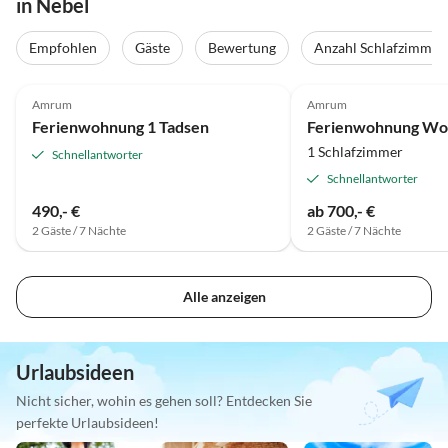
in Nebel
Empfohlen
Gäste
Bewertung
Anzahl Schlafzimmer
5.0
(10)
4.4
(6)
Amrum
Amrum
Ferienwohnung 1 Tadsen
Ferienwohnung Wo
1 Schlafzimmer
Schnellantworter
Schnellantworter
490,- €
ab 700,- €
2 Gäste / 7 Nächte
2 Gäste / 7 Nächte
Alle anzeigen
Urlaubsideen
Nicht sicher, wohin es gehen soll? Entdecken Sie
perfekte Urlaubsideen!