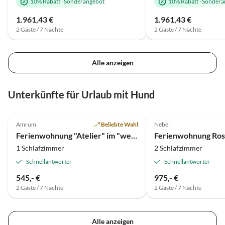
10% Rabatt
·
Sonderangebot
10% Rabatt
·
Sondera
1.961,43 €
1.961,43 €
2 Gäste / 7 Nächte
2 Gäste / 7 Nächte
Alle anzeigen
Virtuelle
Virtuelle
Tour
Tour
Unterkünfte für Urlaub mit Hund
5.0
(4)
3.8
(3)
Amrum
Beliebte Wahl
Nebel
Ferienwohnung "Atelier" im "weißen Haus Varwig"
1 Schlafzimmer
2 Schlafzimmer
Schnellantworter
Schnellantworter
545,- €
975,- €
2 Gäste / 7 Nächte
2 Gäste / 7 Nächte
Alle anzeigen