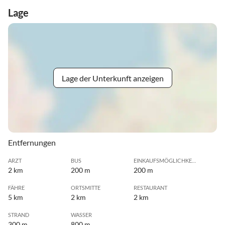
Lage
Lage der Unterkunft anzeigen
Entfernungen
ARZT
BUS
EINKAUFSMÖGLICHKEIT
2 km
200 m
200 m
FÄHRE
ORTSMITTE
RESTAURANT
5 km
2 km
2 km
STRAND
WASSER
300 m
800 m