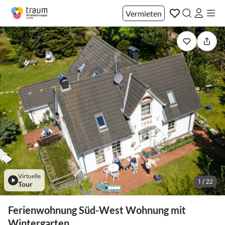
Vermieten
Virtuelle
1 / 22
Tour
Ferienwohnung Süd-West Wohnung mit
Wintergarten