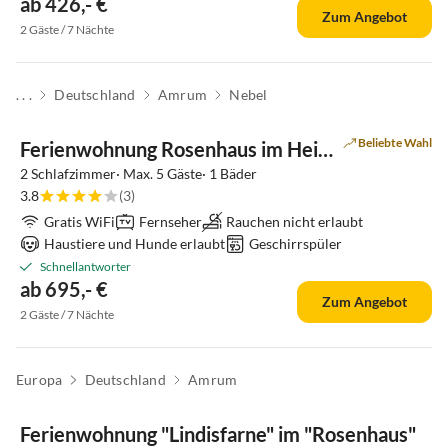
ab 426,- €
Zum Angebot
2 Gäste / 7 Nächte
Virtuelle
. . .
Deutschland
Amrum
Nebel
Tour
Beliebte Wahl
Ferienwohnung Rosenhaus im Heidepark
2 Schlafzimmer· Max. 5 Gäste· 1 Bäder
3.8
(3)
Gratis WiFi
Fernseher
Rauchen nicht erlaubt
Haustiere und Hunde erlaubt
Geschirrspüler
Schnellantworter
ab 695,- €
Zum Angebot
2 Gäste / 7 Nächte
Virtuelle
Europa
Deutschland
Amrum
Tour
Ferienwohnung "Lindisfarne" im "Rosenhaus"