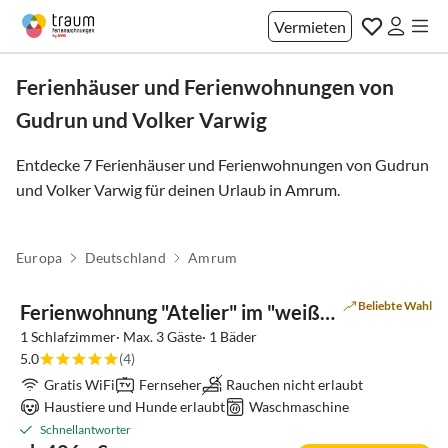
Vermieten
Ferienhäuser und Ferienwohnungen von
Gudrun und Volker Varwig
Entdecke 7 Ferienhäuser und Ferienwohnungen von Gudrun
und Volker Varwig für deinen Urlaub in
Amrum
.
Virtuelle
Europa
Deutschland
Amrum
Tour
Beliebte Wahl
Ferienwohnung "Atelier" im "weißen Haus Varwig"
1 Schlafzimmer· Max. 3 Gäste· 1 Bäder
5.0
(4)
Gratis WiFi
Fernseher
Rauchen nicht erlaubt
Haustiere und Hunde erlaubt
Waschmaschine
Schnellantworter