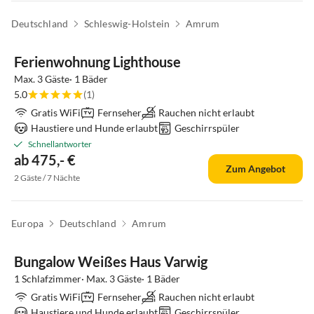
Virtuelle
Deutschland
Schleswig-Holstein
Amrum
Tour
Ferienwohnung Lighthouse
Max. 3 Gäste· 1 Bäder
5.0
(1)
Gratis WiFi
Fernseher
Rauchen nicht erlaubt
Haustiere und Hunde erlaubt
Geschirrspüler
Schnellantworter
ab 475,- €
Zum Angebot
2 Gäste / 7 Nächte
Virtuelle
Europa
Deutschland
Amrum
Tour
Bungalow Weißes Haus Varwig
1 Schlafzimmer· Max. 3 Gäste· 1 Bäder
Gratis WiFi
Fernseher
Rauchen nicht erlaubt
Haustiere und Hunde erlaubt
Geschirrspüler