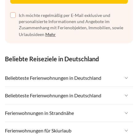
Ich möchte regelmäßig per E-Mail exklusive und
personalisierte Informationen und Angebote im
Zusammenhang mit Ferienobjekten, Immobilien, sowie
Urlaubsideen
Mehr
Beliebte Reiseziele in Deutschland
Beliebteste Ferienwohnungen in Deutschland
Ferienwohnungen in Deutschland
Beliebteste Ferienwohnungen in Deutschland
Ferienwohnungen in Ostsee
Ferienwohnungen in Deutschland
Ferienwohnungen in Strandnähe
Ferienwohnungen in Nordsee
Ferienwohnungen in Ostsee
Ferienwohnungen in Schleswig-Holstein
Ferienwohnungen in Strandnähe in Deutschland
Ferienwohnungen für Skiurlaub
Ferienwohnungen in Nordsee