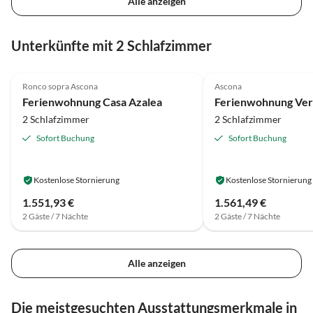
Alle anzeigen
Unterkünfte mit 2 Schlafzimmer
4.8
(57)
4.6
(28)
Ronco sopra Ascona
Ascona
Ferienwohnung Casa Azalea
Ferienwohnung Ve
2 Schlafzimmer
2 Schlafzimmer
Sofort Buchung
Sofort Buchung
Kostenlose Stornierung
Kostenlose Stornierung
1.551,93 €
1.561,49 €
2 Gäste / 7 Nächte
2 Gäste / 7 Nächte
Alle anzeigen
Die meistgesuchten Ausstattungsmerkmale in