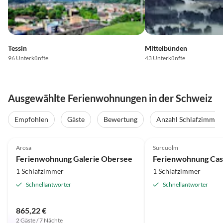
Tessin
Mittelbünden
96 Unterkünfte
43 Unterkünfte
Ausgewählte Ferienwohnungen in der Schweiz
Empfohlen
Gäste
Bewertung
Anzahl Schlafzimmer
5.0
(13)
Top-Inserat
4.9
(12)
Arosa
Surcuolm
Ferienwohnung Galerie Obersee
Ferienwohnung Casa
1 Schlafzimmer
1 Schlafzimmer
Schnellantworter
Schnellantworter
865,22 €
2 Gäste / 7 Nächte