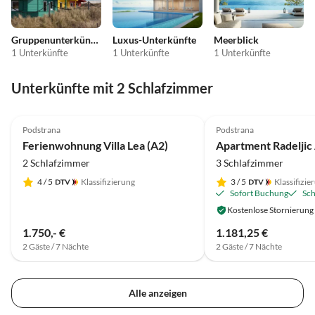
Gruppenunterkünfte
Luxus-Unterkünfte
Meerblick
1 Unterkünfte
1 Unterkünfte
1 Unterkünfte
Unterkünfte mit 2 Schlafzimmer
5.0
(1)
Podstrana
Podstrana
Ferienwohnung Villa Lea (A2)
Apartment Radeljic 
2 Schlafzimmer
3 Schlafzimmer
4
/ 5
Klassifizierung
3
/ 5
Klassifizie
Sofort Buchung
Sch
Kostenlose Stornierung
1.750,- €
1.181,25 €
2 Gäste / 7 Nächte
2 Gäste / 7 Nächte
Alle anzeigen