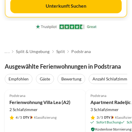
Unterkunft Suchen
. . .
Split & Umgebung
Split
Podstrana
Ausgewählte Ferienwohnungen in Podstrana
Empfohlen
Gäste
Bewertung
Anzahl Schlafzimmer
5.0
(1)
Podstrana
Podstrana
Ferienwohnung Villa Lea (A2)
Apartment Radeljic 
2 Schlafzimmer
3 Schlafzimmer
4
/ 5
Klassifizierung
3
/ 5
Klassifizie
Sofort Buchung
Sch
Kostenlose Stornierung