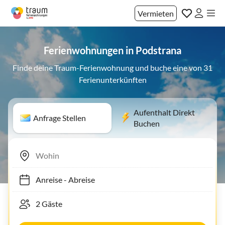
Vermieten
Ferienwohnungen in Podstrana
Finde deine Traum-Ferienwohnung und buche eine von 31
Ferienunterkünften
Aufenthalt Direkt
Anfrage Stellen
Buchen
Anreise
-
Abreise