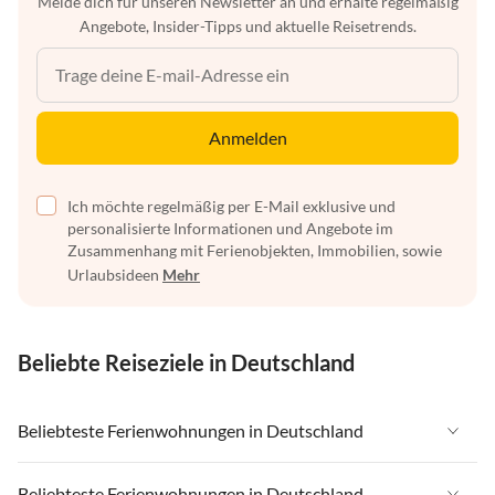
Melde dich für unseren Newsletter an und erhalte regelmäßig
Angebote, Insider-Tipps und aktuelle Reisetrends.
Anmelden
Ich möchte regelmäßig per E-Mail exklusive und
personalisierte Informationen und Angebote im
Zusammenhang mit Ferienobjekten, Immobilien, sowie
Urlaubsideen
Mehr
Beliebte Reiseziele in Deutschland
Beliebteste Ferienwohnungen in Deutschland
Ferienwohnungen in Deutschland
Beliebteste Ferienwohnungen in Deutschland