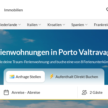
Immobilien
iederlande
Italien
Kroatien
Spanien
Frankrei
ienwohnungen in Porto Valtrava
de deine Traum-Ferienwohnung und buche eine von 8 Ferienunterkün
Anfrage Stellen
Aufenthalt Direkt Buchen
Anreise
-
Abreise