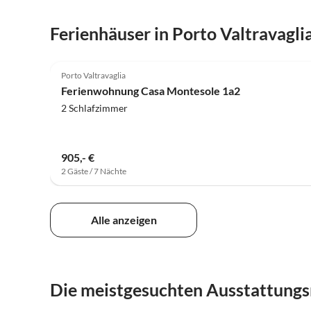
Ferienhäuser in Porto Valtravagli
5.0
(40)
Porto Valtravaglia
Ferienwohnung Casa Montesole 1a2
2 Schlafzimmer
905,- €
2 Gäste / 7 Nächte
Alle anzeigen
Die meistgesuchten Ausstattungs