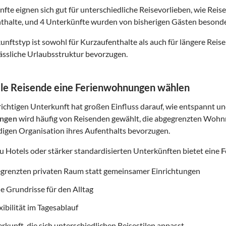
nfte eignen sich gut für unterschiedliche Reisevorlieben, wie Reis
thalte, und 4 Unterkünfte wurden von bisherigen Gästen besonde
nftstyp ist sowohl für Kurzaufenthalte als auch für längere Reisen
lässliche Urlaubsstruktur bevorzugen.
le Reisende eine Ferienwohnungen wählen
ichtigen Unterkunft hat großen Einfluss darauf, wie entspannt und
ngen
wird häufig von Reisenden gewählt, die abgegrenzten Wohnr
digen Organisation ihres Aufenthalts bevorzugen.
zu Hotels oder stärker standardisierten Unterkünften bietet eine
F
egrenzten privaten Raum statt gemeinsamer Einrichtungen
e Grundrisse für den Alltag
ibilität im Tagesablauf
rkunft, die sich unterschiedlichen Reisestilen anpasst