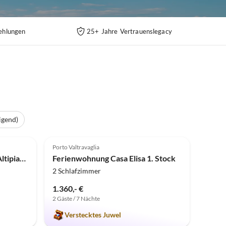
ehlungen
25+ Jahre Vertrauenslegacy
igend)
5.0
(1)
Porto Valtravaglia
Ferienwohnung in der Villa Altipiano
Ferienwohnung Casa Elisa 1. Stock
2 Schlafzimmer
1.360,- €
2 Gäste / 7 Nächte
Verstecktes Juwel