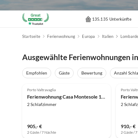
135.135 Unterkünfte
Startseite
Ferienwohnung
Europa
Italien
Lombarde
Ausgewählte Ferienwohnungen in 
Empfohlen
Gäste
Bewertung
Anzahl Schl
5.0
(40)
4.9
Porto Valtravaglia
Porto Valt
Ferienwohnung Casa Montesole 1a2
Ferienw
2 Schlafzimmer
2 Schlaf
905,- €
910,- €
2 Gäste / 7 Nächte
2 Gäste / 