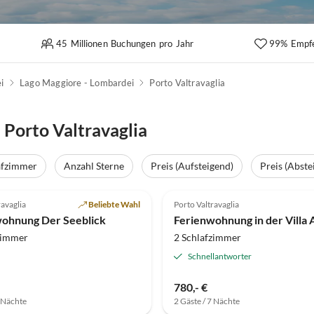
45 Millionen Buchungen pro Jahr
99% Empf
i
Lago Maggiore - Lombardei
Porto Valtravaglia
Porto Valtravaglia
afzimmer
Anzahl Sterne
Preis (Aufsteigend)
Preis (Abste
(18)
4.8
(13)
ravaglia
Beliebte Wahl
Porto Valtravaglia
ohnung Der Seeblick
zimmer
2 Schlafzimmer
Schnellantworter
780,- €
7 Nächte
2 Gäste / 7 Nächte