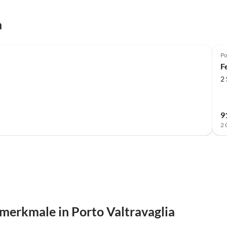
a
Po
F
2
9
2 
merkmale in Porto Valtravaglia