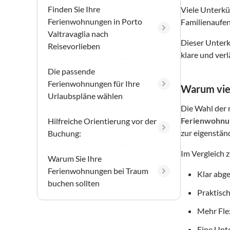
Finden Sie Ihre
Viele Unterkü
Ferienwohnungen in Porto
Familienaufen
Valtravaglia nach
Dieser Unterku
Reisevorlieben
klare und ver
Die passende
Ferienwohnungen für Ihre
Warum vie
Urlaubspläne wählen
Die Wahl der r
Ferienwohnu
Hilfreiche Orientierung vor der
zur eigenstän
Buchung:
Im Vergleich 
Warum Sie Ihre
Ferienwohnungen bei Traum
Klar abg
buchen sollten
Praktisch
Mehr Flex
Eine Unte