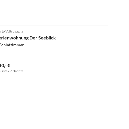
4.9
(18)
rto Valtravaglia
erienwohnung Der Seeblick
 Schlafzimmer
10,- €
Gäste / 7 Nächte