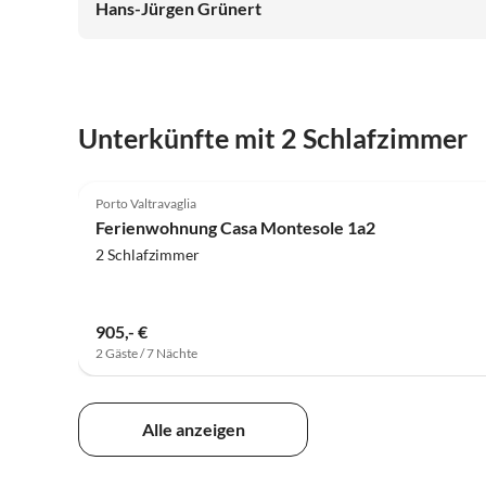
Hans-Jürgen Grünert
Unterkünfte mit 2 Schlafzimmer
5.0
(40)
Porto Valtravaglia
Ferienwohnung Casa Montesole 1a2
2 Schlafzimmer
905,- €
2 Gäste / 7 Nächte
Alle anzeigen