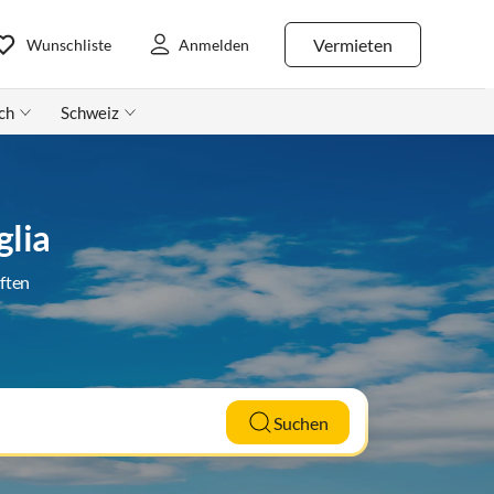
Vermieten
Wunschliste
Anmelden
ch
Schweiz
glia
ften
Suchen