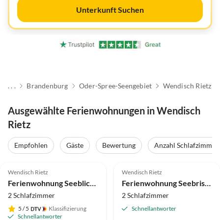
Unterkunft Suchen
. . .
Brandenburg
Oder-Spree-Seengebiet
Wendisch Rietz
Ausgewählte Ferienwohnungen in Wendisch
Rietz
Empfohlen
Gäste
Bewertung
Anzahl Schlafzimmer
4.8
(21)
4.9
(10)
Wendisch Rietz
Wendisch Rietz
Ferienwohnung Seeblick 4
Ferienwohnung Seebrise 1
2 Schlafzimmer
2 Schlafzimmer
5
/ 5
Klassifizierung
Schnellantworter
Schnellantworter