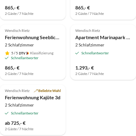
865,- €
865,- €
2 Gäste / 7 Nächte
2 Gäste / 7 Nächte
5.0
(5)
4.3
(3)
Wendisch Rietz
Wendisch Rietz
Ferienwohnung Seeblick 2
Apartment Marinapark Scharmützelsee in Wendisch Rietz
2 Schlafzimmer
2 Schlafzimmer
5
/ 5
Klassifizierung
Schnellantworter
Schnellantworter
865,- €
1.293,- €
2 Gäste / 7 Nächte
2 Gäste / 7 Nächte
4.4
(2)
Wendisch Rietz
Beliebte Wahl
Ferienwohnung Kajüte 3d
2 Schlafzimmer
Schnellantworter
ab 725,- €
2 Gäste / 7 Nächte