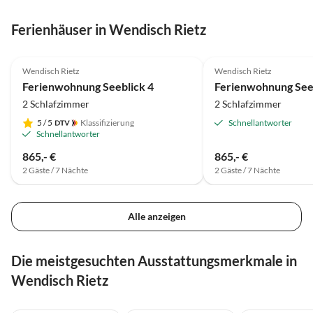
Ferienhäuser in Wendisch Rietz
4.8
(21)
4.9
(10)
Wendisch Rietz
Wendisch Rietz
Ferienwohnung Seeblick 4
Ferienwohnung See
2 Schlafzimmer
2 Schlafzimmer
5
/ 5
Klassifizierung
Schnellantworter
Schnellantworter
865,- €
865,- €
2 Gäste / 7 Nächte
2 Gäste / 7 Nächte
Alle anzeigen
Die meistgesuchten Ausstattungsmerkmale in
Wendisch Rietz