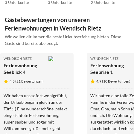
3 Unterkünfte
3 Unterkünfte
2 Unterkünfte
Gästebewertungen von unseren
Ferienwohnungen in Wendisch Rietz
Wir wollen dir immer die beste Urlaubserfahrung bieten. Diese
Gäste sind bereits überzeugt.
WENDISCH RIETZ
WENDISCH RIETZ
Ferienwohnung
Ferienwohnung
Seeblick 4
Seebrise 1
4.8 (21 Bewertungen)
4.9 (10 Bewertungen)
Wir haben uns sofort wohlgefühlt,
Wir hatten eine tolle Zei
der Urlaub begann gleich an der
Familie in der Ferienw
Tür! ;-) Eine wunderschöne, pefekt
Oma, Opa, mein Sohn (
eingerichtete Ferienwohnung,
und ich. Die Wohnung i
super sauber und sogar mit
ausgestattet wirklich k
Willkommensgruß - mehr geht
durchdacht und echt schön