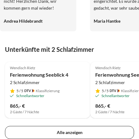
nicht! Herzlichen Dank, wir
eingerichtet. Es wurde a
kommen gern mal wieder!
gedacht, war sehr saub
haben uns wohl gefühlt
Andrea Hildebrandt
Maria Hantke
Umgebung ist toll um s
Fahrrad zu erkunden u
dem Kleinen tolle Tou
können. Auch die Resta
Unterkünfte mit 2 Schlafzimmer
umkreis sind lecker und gu
kommen gerne nochmal w
4.8
(21)
5.0
(5)
von den Wesselinks
Wendisch Rietz
Wendisch Rietz
Ferienwohnung Seeblick 4
Ferienwohnung Seeb
2 Schlafzimmer
2 Schlafzimmer
5
/ 5
Klassifizierung
5
/ 5
Klassifizie
Schnellantworter
Schnellantworter
865,- €
865,- €
2 Gäste / 7 Nächte
2 Gäste / 7 Nächte
Alle anzeigen