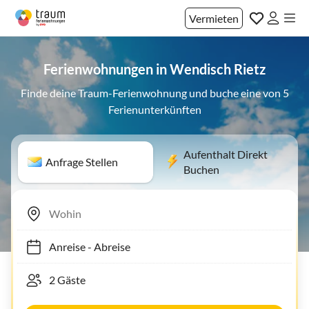
Vermieten
Ferienwohnungen in Wendisch Rietz
Finde deine Traum-Ferienwohnung und buche eine von 5
Ferienunterkünften
Aufenthalt Direkt
Anfrage Stellen
Buchen
Anreise
-
Abreise