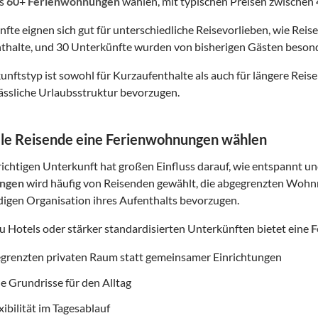
us
60
+
Ferienwohnungen
wählen, mit typischen Preisen zwischen
nfte eignen sich gut für unterschiedliche Reisevorlieben, wie Reis
thalte, und 30 Unterkünfte wurden von bisherigen Gästen beson
nftstyp ist sowohl für Kurzaufenthalte als auch für längere Reisen
lässliche Urlaubsstruktur bevorzugen.
le Reisende eine Ferienwohnungen wählen
ichtigen Unterkunft hat großen Einfluss darauf, wie entspannt und
ngen
wird häufig von Reisenden gewählt, die abgegrenzten Wohnr
digen Organisation ihres Aufenthalts bevorzugen.
zu Hotels oder stärker standardisierten Unterkünften bietet eine
F
egrenzten privaten Raum statt gemeinsamer Einrichtungen
e Grundrisse für den Alltag
ibilität im Tagesablauf