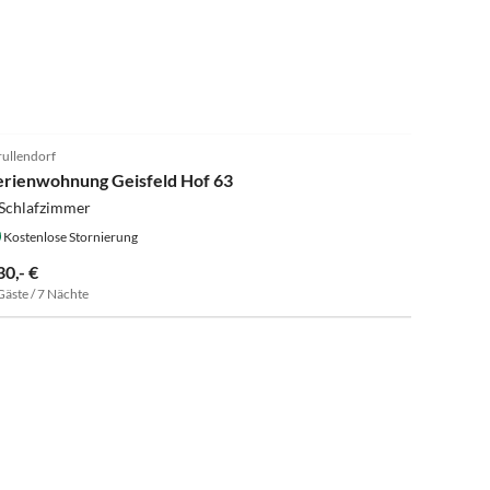
4.9
(22)
rullendorf
erienwohnung Geisfeld Hof 63
 Schlafzimmer
Kostenlose Stornierung
30,- €
Gäste / 7 Nächte