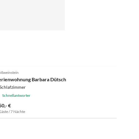
5.0
(27)
ßweinstein
erienwohnung Barbara Dütsch
 Schlafzimmer
Schnellantworter
50,- €
Gäste / 7 Nächte