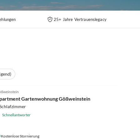
ehlungen
25+ Jahre Vertrauenslegacy
igend)
3.5
(17)
ßweinstein
partment Gartenwohnung Gößweinstein
 Schlafzimmer
Schnellantworter
Kostenlose Stornierung