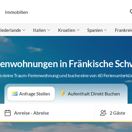
Immobilien
iederlande
Italien
Kroatien
Spanien
Frankrei
ienwohnungen in Fränkische Sch
e deine Traum-Ferienwohnung und buche eine von 60 Ferienunterkü
Anfrage Stellen
Aufenthalt Direkt Buchen
Anreise
-
Abreise