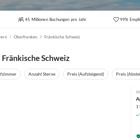
45 Millionen Buchungen pro Jahr
99% Empf
yern
Oberfranken
Fränkische Schweiz
 Fränkische Schweiz
afzimmer
Anzahl Sterne
Preis (Aufsteigend)
Preis (Abste
Top-Inserat
Gö
A
1