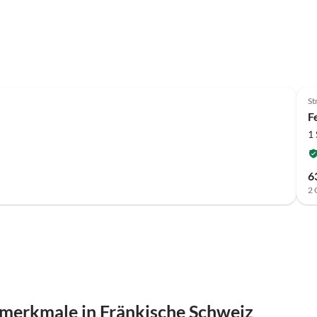
St
F
1
6
2 
merkmale in Fränkische Schweiz