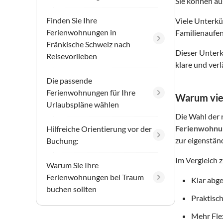
Sie können a
Finden Sie Ihre
Viele Unterkü
Ferienwohnungen in
Familienaufen
Fränkische Schweiz nach
Dieser Unterku
Reisevorlieben
klare und ver
Die passende
Ferienwohnungen für Ihre
Warum vie
Urlaubspläne wählen
Die Wahl der r
Ferienwohnu
Hilfreiche Orientierung vor der
zur eigenstän
Buchung:
Im Vergleich 
Warum Sie Ihre
Ferienwohnungen bei Traum
Klar abg
buchen sollten
Praktisch
Mehr Flex