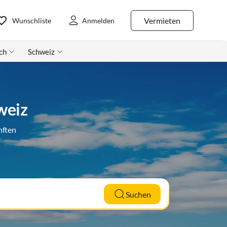
Vermieten
Wunschliste
Anmelden
ch
Schweiz
weiz
nften
Suchen