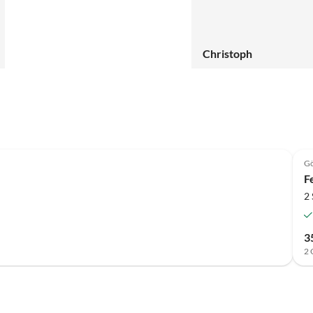
Christoph
Gö
F
2
3
2 