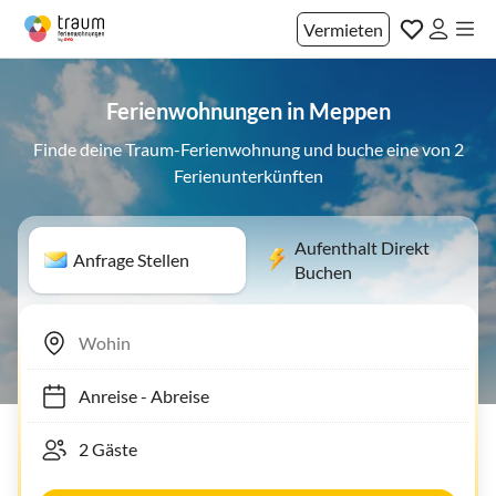
Vermieten
Ferienwohnungen in Meppen
Finde deine Traum-Ferienwohnung und buche eine von 2
Ferienunterkünften
Aufenthalt Direkt
Anfrage Stellen
Buchen
Anreise
-
Abreise