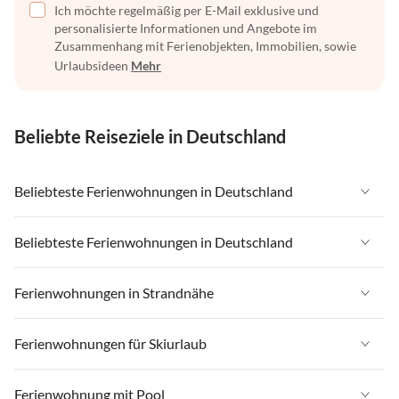
Ich möchte regelmäßig per E-Mail exklusive und
personalisierte Informationen und Angebote im
Zusammenhang mit Ferienobjekten, Immobilien, sowie
Urlaubsideen
Mehr
Beliebte Reiseziele in Deutschland
Beliebteste Ferienwohnungen in Deutschland
Ferienwohnungen in Deutschland
Beliebteste Ferienwohnungen in Deutschland
Ferienwohnungen in Ostsee
Ferienwohnungen in Deutschland
Ferienwohnungen in Strandnähe
Ferienwohnungen in Nordsee
Ferienwohnungen in Ostsee
Ferienwohnungen in Schleswig-Holstein
Ferienwohnungen in Strandnähe in Deutschland
Ferienwohnungen für Skiurlaub
Ferienwohnungen in Nordsee
Ferienwohnungen in Mecklenburg-Vorpommern
Ferienwohnungen in Strandnähe in Ostsee
Ferienwohnungen in Schleswig-Holstein
Ferienwohnungen für Skiurlaub in Deutschland
Ferienwohnung mit Pool