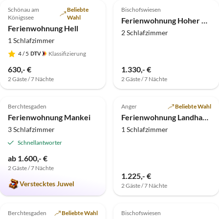
Schönau am
Beliebte
Bischofswiesen
Königssee
Wahl
Ferienwohnung Hoher Göll Gästehaus Göllblick e. K.
Ferienwohnung Hell
2 Schlafzimmer
1 Schlafzimmer
4
/ 5
Klassifizierung
630,- €
1.330,- €
2 Gäste / 7 Nächte
2 Gäste / 7 Nächte
5.0
(4)
Top-Inserat
3.8
(3)
Top-Inserat
Berchtesgaden
Anger
Beliebte Wahl
Ferienwohnung Mankei
Ferienwohnung Landhaus Prinz
3 Schlafzimmer
1 Schlafzimmer
Schnellantworter
ab 1.600,- €
2 Gäste / 7 Nächte
1.225,- €
Verstecktes Juwel
2 Gäste / 7 Nächte
Top-Inserat
Top-Inserat
Berchtesgaden
Beliebte Wahl
Bischofswiesen
Super-Gastgeber