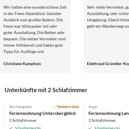
Wir hatten eine wunderschöne Zeit
Sehr nette Vermieter, g
in der Fewo Alpenblick. Genialer
Ausstattung, sehr schö
Ausblick vom großen Balkon. Die
Umgebung. Gleich hint
Fewo war blitzsauber mit sehr
geht ein Wanderweg vor
guter Ausstattung. Die Betten sehr
bequem. Die netten Vermieter sind
immer hilfsbereit und haben gute
Tipps für Ausflüge und
Wanderungen. Wir haben uns sehr
Christiane Kamphuis
Edeltraud Gründler-K
wohl gefühlt und würden jederzeit
gerne wieder kommen.
Virtuelle
Tour
Unterkünfte mit 2 Schlafzimmer
5.0
(8)
Top-Inserat
4.8
(5)
Berchtesgaden
Beliebte Wahl
Anger
Ferienwohnung Untersbergblick
2 Schlafzimmer
2 Schlafzimmer
Schnellantworter
Schnellantworter