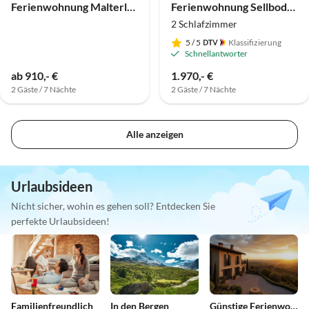
Ferienwohnung Malterlehen 2
Ferienwohnung Sellboden- FeWo Hochthron
2 Schlafzimmer
5
/ 5
Klassifizierung
Schnellantworter
ab 910,- €
1.970,- €
2 Gäste / 7 Nächte
2 Gäste / 7 Nächte
Alle anzeigen
Urlaubsideen
Nicht sicher, wohin es gehen soll? Entdecken Sie
perfekte Urlaubsideen!
Familienfreundlich
In den Bergen
Günstige Ferienwohnungen