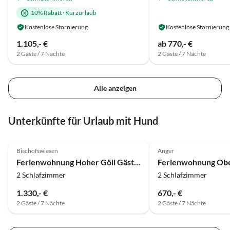
10% Rabatt
·
Kurzurlaub
Kostenlose Stornierung
Kostenlose Stornierung
1.105,- €
ab 770,- €
2 Gäste / 7 Nächte
2 Gäste / 7 Nächte
Alle anzeigen
Unterkünfte für Urlaub mit Hund
4.8
(5)
Top-Inserat
5.0
(5)
Bischofswiesen
Anger
Ferienwohnung Hoher Göll Gästehaus Göllblick e. K.
Ferienwohnung Ob
2 Schlafzimmer
2 Schlafzimmer
1.330,- €
670,- €
2 Gäste / 7 Nächte
2 Gäste / 7 Nächte