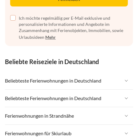
Ich möchte regelmäßig per E-Mail exklusive und
personalisierte Informationen und Angebote im
Zusammenhang mit Ferienobjekten, Immobilien, sowie
Urlaubsideen
Mehr
Beliebte Reiseziele in Deutschland
Beliebteste Ferienwohnungen in Deutschland
Ferienwohnungen in Deutschland
Beliebteste Ferienwohnungen in Deutschland
Ferienwohnungen in Ostsee
Ferienwohnungen in Deutschland
Ferienwohnungen in Strandnähe
Ferienwohnungen in Nordsee
Ferienwohnungen in Ostsee
Ferienwohnungen in Schleswig-Holstein
Ferienwohnungen in Strandnähe in Deutschland
Ferienwohnungen für Skiurlaub
Ferienwohnungen in Nordsee