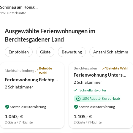
Schönau am Königssee
126 Unterkünfte
Ausgewählte Ferienwohnungen im
Berchtesgadener Land
Virtuelle
Tour
Empfohlen
Gäste
Bewertung
Anzahl Schlafzimmer
5.0
(13)
Top-Inserat
5.0
(8)
Top-Inserat
Beliebte
Berchtesgaden
Beliebte Wahl
Marktschellenberg
Wahl
Ferienwohnung Untersbergblick
Ferienwohnung Feichtgütl - Untersberg
2 Schlafzimmer
2 Schlafzimmer
Schnellantworter
10% Rabatt
·
Kurzurlaub
Kostenlose Stornierung
Kostenlose Stornierung
1.050,- €
1.105,- €
2 Gäste / 7 Nächte
2 Gäste / 7 Nächte
4.9
(7)
Top-Inserat
4.8
(5)
Top-Inserat