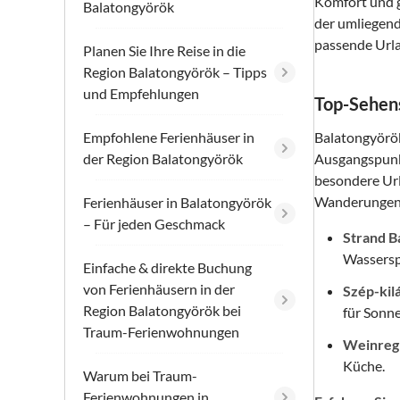
Komfort und g
Balatongyörök
der umliegend
passende Urla
Planen Sie Ihre Reise in die
Region Balatongyörök – Tipps
und Empfehlungen
Top-Sehens
Empfohlene Ferienhäuser in
Balatongyörök
der Region Balatongyörök
Ausgangspunkt
besondere Url
Wanderungen 
Ferienhäuser in Balatongyörök
– Für jeden Geschmack
Strand B
Wassersp
Einfache & direkte Buchung
von Ferienhäusern in der
Szép-kil
Region Balatongyörök bei
für Sonn
Traum-Ferienwohnungen
Weinreg
Küche.
Warum bei Traum-
Ferienwohnungen in