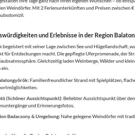
estalten Ihre Tage ganz nach Ihren eigenen Wünschen – ob ent
en Weindörfer. Mit 2 Ferienunterkünften und Preisen zwischen € 6
ubsdomizil.
würdigkeiten und Erlebnisse in der Region Balato
 begeistert mit seiner Lage zwischen See und Hügellandschaft, 
 für Entdeckungen macht. Die gepflegte Uferpromenade, der Stran
aubsatmosphäre. Gleichzeitig laden Weinberge, Wälder und klein
ein.
alatongyörök:
Familienfreundlicher Strand mit Spielplätzen, flach
ortmöglichkeiten.
átó (Schöner Aussichtspunkt):
Beliebter Aussichtspunkt über den
enuntergänge und Erinnerungsfotos.
ion Badacsony & Umgebung:
Nahe gelegene Weindörfer mit tradit