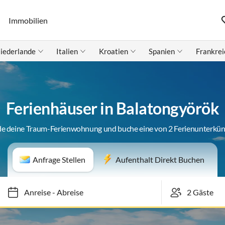
Immobilien
iederlande
Italien
Kroatien
Spanien
Frankrei
Ferienhäuser in Balatongyörök
de deine Traum-Ferienwohnung und buche eine von 2 Ferienunterkün
Anfrage Stellen
Aufenthalt Direkt Buchen
Anreise
-
Abreise