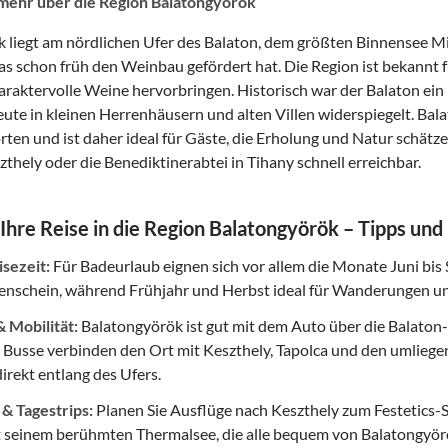
 mehr über die Region Balatongyörök
 liegt am nördlichen Ufer des Balaton, dem größten Binnensee Mi
as schon früh den Weinbau gefördert hat. Die Region ist bekannt f
raktervolle Weine hervorbringen. Historisch war der Balaton ein 
eute in kleinen Herrenhäusern und alten Villen widerspiegelt. Bal
en und ist daher ideal für Gäste, die Erholung und Natur schätzen.
zthely oder die Benediktinerabtei in Tihany schnell erreichbar.
 Ihre Reise in die Region Balatongyörök – Tipps un
isezeit:
Für Badeurlaub eignen sich vor allem die Monate Juni b
nenschein, während Frühjahr und Herbst ideal für Wanderungen u
 Mobilität:
Balatongyörök ist gut mit dem Auto über die Balato
 Busse verbinden den Ort mit Keszthely, Tapolca und den umliege
rekt entlang des Ufers.
 & Tagestrips:
Planen Sie Ausflüge nach Keszthely zum Festetics-
t seinem berühmten Thermalsee, die alle bequem von Balatongyörö