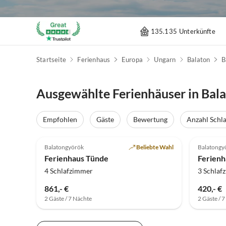
135.135 Unterkünfte
Startseite
Ferienhaus
Europa
Ungarn
Balaton
B
Ausgewählte Ferienhäuser in Bal
Empfohlen
Gäste
Bewertung
Anzahl Schl
5.0
(4)
Balatongyörök
Beliebte Wahl
Balatongy
Ferienhaus Tünde
Ferienha
4 Schlafzimmer
3 Schlaf
861,- €
420,- €
2 Gäste / 7 Nächte
2 Gäste / 