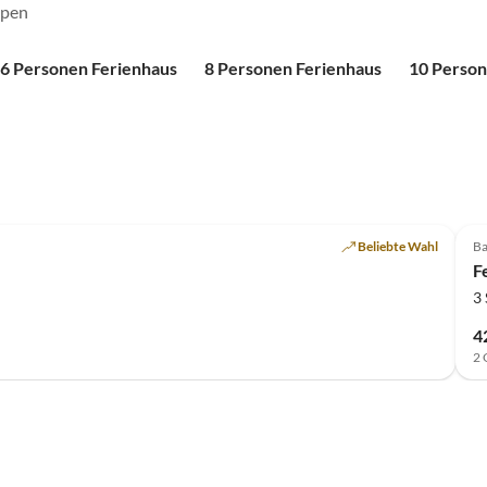
ppen
6 Personen Ferienhaus
8 Personen Ferienhaus
10 Person
Beliebte Wahl
Ba
F
3
4
2 