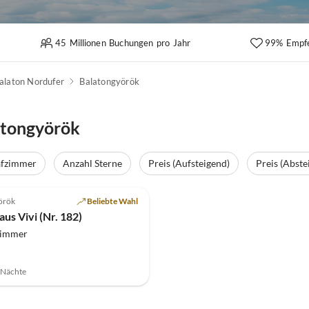
45 Millionen Buchungen pro Jahr
99% Empf
alaton Nordufer
Balatongyörök
atongyörök
afzimmer
Anzahl Sterne
Preis (Aufsteigend)
Preis (Abste
örök
Beliebte Wahl
us Vivi (Nr. 182)
zimmer
7 Nächte