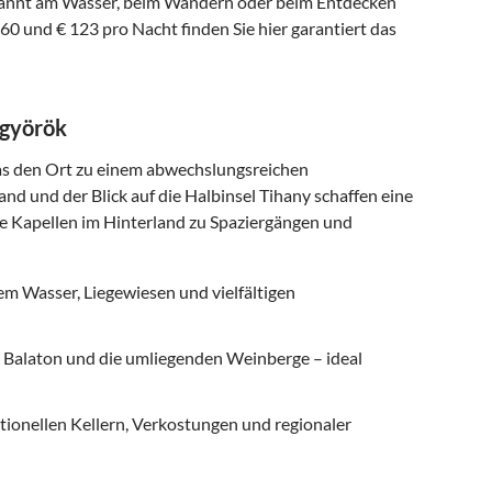
spannt am Wasser, beim Wandern oder beim Entdecken
0 und € 123 pro Nacht finden Sie hier garantiert das
ngyörök
was den Ort zu einem abwechslungsreichen
d und der Blick auf die Halbinsel Tihany schaffen eine
e Kapellen im Hinterland zu Spaziergängen und
em Wasser, Liegewiesen und vielfältigen
 Balaton und die umliegenden Weinberge – ideal
ionellen Kellern, Verkostungen und regionaler