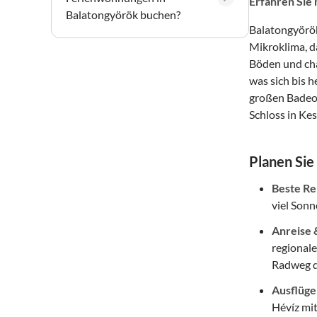
Erfahren Sie
Balatongyörök buchen?
Balatongyörök
Mikroklima, d
Böden und cha
was sich bis h
großen Badeort
Schloss in Kes
Planen Sie
Beste Re
viel Son
Anreise &
regionale
Radweg di
Ausflüge
Hévíz mi