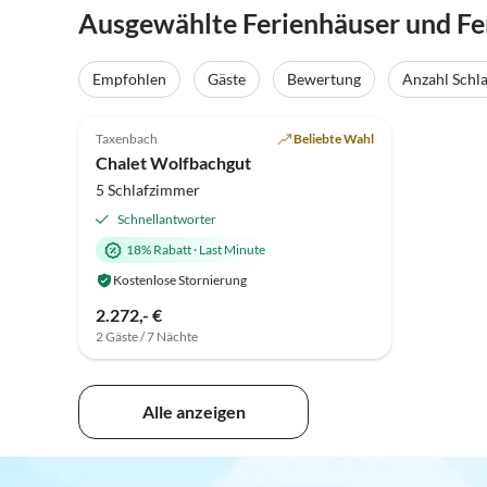
Ausgewählte Ferienhäuser und Fe
Empfohlen
Gäste
Bewertung
Anzahl Schl
5.0
(10)
Top-Inserat
Taxenbach
Beliebte Wahl
Chalet Wolfbachgut
5 Schlafzimmer
Schnellantworter
18% Rabatt
·
Last Minute
Kostenlose Stornierung
2.272,- €
2 Gäste / 7 Nächte
Alle anzeigen