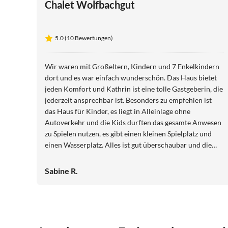
Chalet Wolfbachgut
5.0 (10 Bewertungen)
Wir waren mit Großeltern, Kindern und 7 Enkelkindern
dort und es war einfach wunderschön. Das Haus bietet
jeden Komfort und Kathrin ist eine tolle Gastgeberin, die
jederzeit ansprechbar ist. Besonders zu empfehlen ist
das Haus für Kinder, es liegt in Alleinlage ohne
Autoverkehr und die Kids durften das gesamte Anwesen
zu Spielen nutzen, es gibt einen kleinen Spielplatz und
einen Wasserplatz. Alles ist gut überschaubar und die
Erwachsenen können entspannt vor dem Haus sitzen
und haben die Kinder jederzeit im Blick, auch unsere
Sabine R.
Kleinsten konnten sich frei bewegen, das war wirklich
erholsam. Das Haus selbst ist sehr gut ausgestattet und
auch hier kindgerecht: die Deko ist rustikal und wenn
wirklich mal etwas umfällt, geht es nicht sofort kaputt.
Vielen Dank Kathrin & Herrmann für die schöne Zeit!