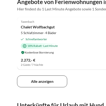
Angebote von Ferienwohnungen i
Hier findest du 1 Last Minute Angebote sowie 1 Sonde
5.0
(10)
Taxenbach
Chalet Wolfbachgut
5 Schlafzimmer· 4 Bäder
Schnellantworter
18% Rabatt
·
Last Minute
Kostenlose Stornierung
2.272,- €
2 Gäste / 7 Nächte
Alle anzeigen
Unterkünfte für Urlaub mit Hund