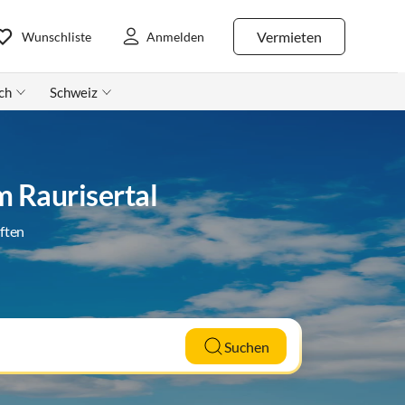
Vermieten
Wunschliste
Anmelden
ch
Schweiz
m Raurisertal
ften
Suchen