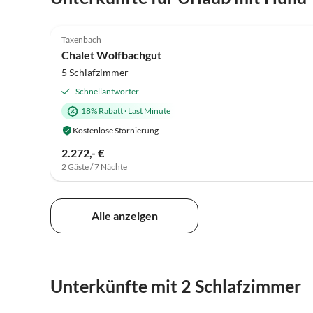
5.0
(10)
Taxenbach
Chalet Wolfbachgut
5 Schlafzimmer
Schnellantworter
18% Rabatt
·
Last Minute
Kostenlose Stornierung
2.272,- €
2 Gäste / 7 Nächte
Alle anzeigen
Unterkünfte mit 2 Schlafzimmer
5.0
(10)