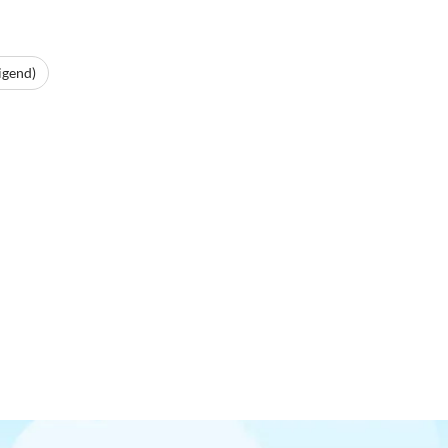
igend)