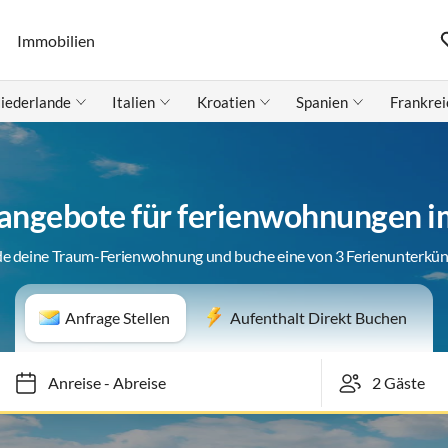
Immobilien
iederlande
Italien
Kroatien
Spanien
Frankrei
angebote für ferienwohnungen i
de deine Traum-Ferienwohnung und buche eine von 3 Ferienunterkün
Anfrage Stellen
Aufenthalt Direkt Buchen
Anreise
-
Abreise