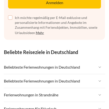
Anmelden
Ich möchte regelmäßig per E-Mail exklusive und
personalisierte Informationen und Angebote im
Zusammenhang mit Ferienobjekten, Immobilien, sowie
Urlaubsideen
Mehr
Beliebte Reiseziele in Deutschland
Beliebteste Ferienwohnungen in Deutschland
Ferienwohnungen in Deutschland
Beliebteste Ferienwohnungen in Deutschland
Ferienwohnungen in Ostsee
Ferienwohnungen in Deutschland
Ferienwohnungen in Strandnähe
Ferienwohnungen in Nordsee
Ferienwohnungen in Ostsee
Ferienwohnungen in Schleswig-Holstein
Ferienwohnungen in Strandnähe in Deutschland
Ferienwohnungen für Skiurlaub