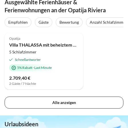
Ausgewählte Ferienhäuser &
Ferienwohnungen an der Opatija Riviera
Empfohlen
Gäste
Bewertung
Anzahl Schlafzimmer
Opatija
Villa THALASSA mit beheiztem Pool und Meerblick bei Opatija
5 Schlafzimmer
Schnellantworter
5% Rabatt
·
Last Minute
2.709,40 €
2 Gäste / 7 Nächte
Alle anzeigen
Urlaubsideen