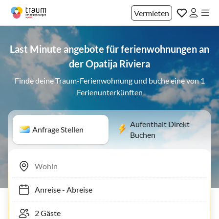
Vermieten
Last Minute angebote für ferienwohnungen an
der Opatija Riviera
Finde deine Traum-Ferienwohnung und buche eine von 1
Ferienunterkünften
Aufenthalt Direkt
Anfrage Stellen
Buchen
Anreise
-
Abreise