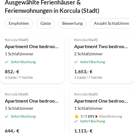
Ausgewählte Ferienhäuser &
Ferienwohnungen in Korcula (Stadt)
Empfohlen
Gäste
Bewertung
Anzahl Schlafzimmer
Korcula (Stadt)
Korcula (Stadt)
Apartment One bedroom apartment with terrace and sea view Viganj, Pelješac A-21912-a
Apartment Two bedroom apartment near beach Kučište - Perna, Pelješac A-4545-d
1 Schlafzimmer
2 Schlafzimmer
Sofort Buchung
Sofort Buchung
852,- €
1.653,- €
2 Gäste / 7 Nächte
2 Gäste / 7 Nächte
Korcula (Stadt)
Korcula (Stadt)
Apartment One bedroom apartment with terrace and sea view Kučište - Perna, Pelješac A-10161-d
Apartment One bedroom apartment with terrace Viganj, Pelješac A-10189-d
1 Schlafzimmer
1 Schlafzimmer
Sofort Buchung
3
/ 5
Klassifizierung
Sofort Buchung
644,- €
1.113,- €