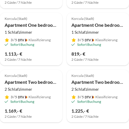
2 Gäste / 7 Nächte
2 Gäste / 7 Nächte
Korcula (Stadt)
Korcula (Stadt)
Apartment One bedroom apartment with terrace and sea view Viganj, Pelješac A-10189-a
Apartment One bedroom apartment with terrace and sea view Korčula A-4349-a
1 Schlafzimmer
1 Schlafzimmer
3
/ 5
Klassifizierung
3
/ 5
Klassifizierung
Sofort Buchung
Sofort Buchung
1.113,- €
819,- €
2 Gäste / 7 Nächte
2 Gäste / 7 Nächte
Korcula (Stadt)
Korcula (Stadt)
Apartment Two bedroom apartment with terrace and sea view Korčula A-4349-e
Apartment Two bedroom apartment near beach Kučište - Perna, Pelješac A-21507-e
2 Schlafzimmer
2 Schlafzimmer
3
/ 5
Klassifizierung
3
/ 5
Klassifizierung
Sofort Buchung
Sofort Buchung
1.169,- €
1.225,- €
2 Gäste / 7 Nächte
2 Gäste / 7 Nächte