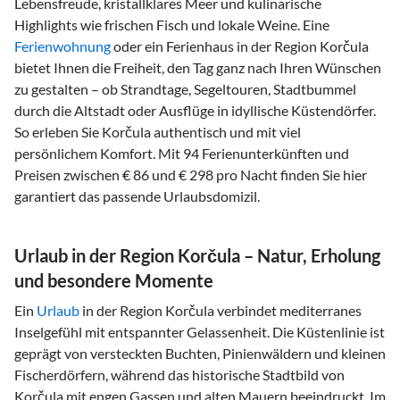
Lebensfreude, kristallklares Meer und kulinarische
Highlights wie frischen Fisch und lokale Weine. Eine
Ferienwohnung
oder ein Ferienhaus in der Region Korčula
bietet Ihnen die Freiheit, den Tag ganz nach Ihren Wünschen
zu gestalten – ob Strandtage, Segeltouren, Stadtbummel
durch die Altstadt oder Ausflüge in idyllische Küstendörfer.
So erleben Sie Korčula authentisch und mit viel
persönlichem Komfort. Mit 94 Ferienunterkünften und
Preisen zwischen € 86 und € 298 pro Nacht finden Sie hier
garantiert das passende Urlaubsdomizil.
Urlaub in der Region Korčula – Natur, Erholung
und besondere Momente
Ein
Urlaub
in der Region Korčula verbindet mediterranes
Inselgefühl mit entspannter Gelassenheit. Die Küstenlinie ist
geprägt von versteckten Buchten, Pinienwäldern und kleinen
Fischerdörfern, während das historische Stadtbild von
Korčula mit engen Gassen und alten Mauern beeindruckt. Im