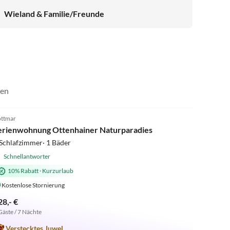
umliegenden Städten. Auf jeden Fall ein hervorragender
Wieland & Familie/Freunde
Ausgangspunkt für alle Vorhaben in der Sächsischen
Schweiz, ob Städtetrip oder Wanderung :-) Als Tipp (den
wir auch vom Gastgeber erhalten haben): ein
Spaziergang in die nahegelegene "Kräuterbaude" im
Nachbarort Saupsdorf und ein Essen dort ist unbedingt
zu empfehlen!
sen
5.0
(9)
ttmar
erienwohnung Ottenhainer Naturparadies
Schlafzimmer· 1 Bäder
Schnellantworter
10% Rabatt
·
Kurzurlaub
Kostenlose Stornierung
28,- €
Gäste / 7 Nächte
Verstecktes Juwel