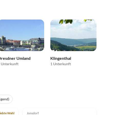
Dresdner Umland
Klingenthal
 Unterkunft
1 Unterkunft
igend)
Top-Inserat
iebte Wahl
Jonsdorf