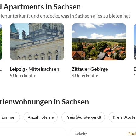
 Apartments in Sachsen
ienunterkunft und entdecke, was in Sachsen alles zu bieten hat
dau & Umgebung
Leipzig - Mittelsachsen
Zittauer Gebirge
5 Unterkünfte
4 Unterkünfte
1
erienwohnungen in Sachsen
afzimmer
Anzahl Sterne
Preis (Aufsteigend)
Preis (Abste
(9)
5.0
(9)
Sebnitz
Bel
Hundefreundlich