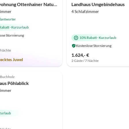
Ferienwohnung Ottenhainer Naturparadies
Landhaus Umgebindehaus
zimmer
4 Schlafzimmer
lantworter
Rabatt
·
Kurzurlaub
ose Stornierung
10% Rabatt
·
Kurzurlaub
Kostenlose Stornierung
7 Nächte
1.624,- €
tecktes Juwel
2 Gäste / 7 Nächte
-Buchholz
aus Pöhlablick
zimmer
zurlaub