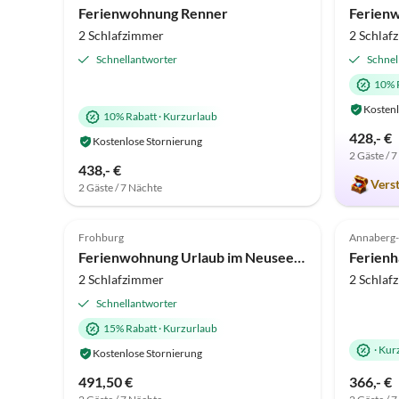
Ferienwohnung Renner
2 Schlafzimmer
2 Schlaf
Schnellantworter
Schnel
10% 
Kostenl
10% Rabatt
·
Kurzurlaub
428,- €
Kostenlose Stornierung
2 Gäste / 
438,- €
Vers
2 Gäste / 7 Nächte
Frohburg
Annaberg
Ferienwohnung Urlaub im Neuseenland
Ferienh
2 Schlafzimmer
2 Schlaf
Schnellantworter
15% Rabatt
·
Kurzurlaub
·
Kur
Kostenlose Stornierung
491,50 €
366,- €