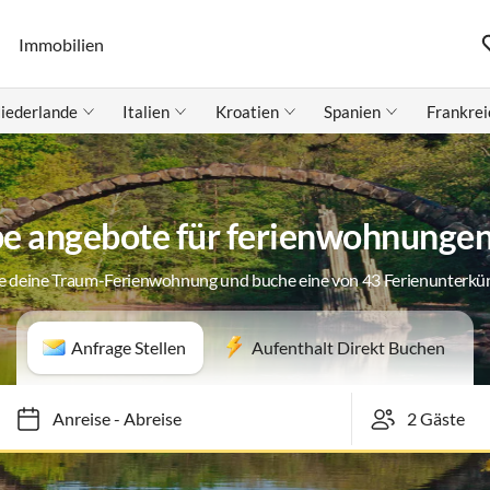
Immobilien
iederlande
Italien
Kroatien
Spanien
Frankrei
e angebote für ferienwohnungen
e deine Traum-Ferienwohnung und buche eine von 43 Ferienunterkü
Anfrage Stellen
Aufenthalt Direkt Buchen
Anreise
-
Abreise