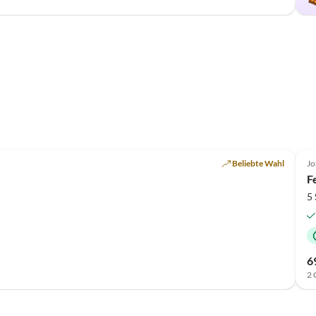
Top-Inserat
Beliebte Wahl
Jo
F
5
6
2 