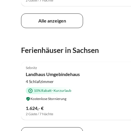
2 Gäste / 7 Nächte
Alle anzeigen
Ferienhäuser in Sachsen
5.0
(9)
Sebnitz
Hundefreundlich
Landhaus Umgebindehaus
4 Schlafzimmer
10% Rabatt
·
Kurzurlaub
Kostenlose Stornierung
1.624,- €
2 Gäste / 7 Nächte