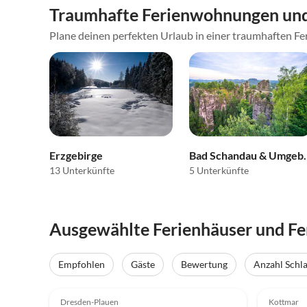
Traumhafte Ferienwohnungen und
Plane deinen perfekten Urlaub in einer traumhaften Fer
Erzgebirge
Bad Schan
13 Unterkünfte
5 Unterkünfte
Ausgewählte Ferienhäuser und F
Empfohlen
Gäste
Bewertung
Anzahl Schl
5.0
(27)
5.0
Dresden-Plauen
Kottmar