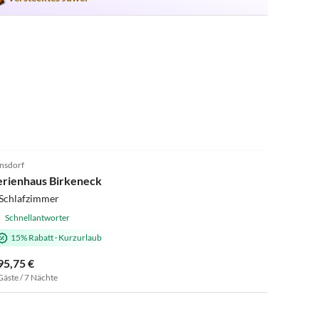
nsdorf
erienhaus Birkeneck
 Schlafzimmer
Schnellantworter
15% Rabatt
·
Kurzurlaub
95,75 €
Gäste / 7 Nächte