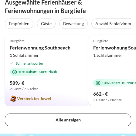
Ausgewählte Ferienhäuser &
Ferienwohnungen in Burgtiefe
Empfohlen
Gäste
Bewertung
Anzahl Schlafzimmer
5.0
(29)
Top-Inserat
4.9
(24)
Burgtiefe
Burgtiefe
Ferienwohnung Southbeach
Ferienwohnung Sou
1 Schlafzimmer
1 Schlafzimmer
Schnellantworter
10% Rabatt
·
Kurzurlaub
589,- €
10% Rabatt
·
Kurzurl
2 Gäste / 7 Nächte
662,- €
Verstecktes Juwel
2 Gäste / 7 Nächte
Alle anzeigen