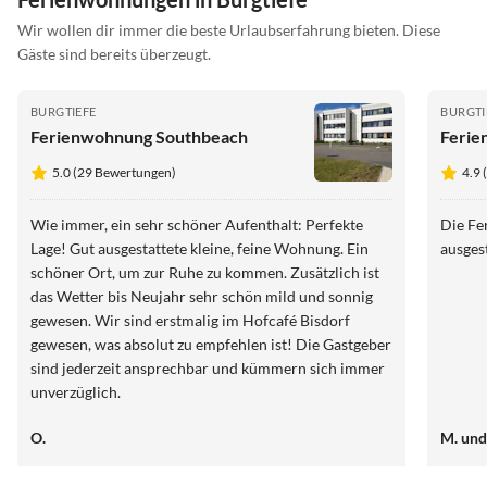
Wir wollen dir immer die beste Urlaubserfahrung bieten. Diese
Gäste sind bereits überzeugt.
BURGTIEFE
BURGTI
Ferienwohnung Southbeach
Ferie
5.0 (29 Bewertungen)
4.9
Wie immer, ein sehr schöner Aufenthalt: Perfekte
Die Fe
Lage! Gut ausgestattete kleine, feine Wohnung. Ein
ausges
schöner Ort, um zur Ruhe zu kommen. Zusätzlich ist
das Wetter bis Neujahr sehr schön mild und sonnig
gewesen. Wir sind erstmalig im Hofcafé Bisdorf
gewesen, was absolut zu empfehlen ist! Die Gastgeber
sind jederzeit ansprechbar und kümmern sich immer
unverzüglich.
O.
M. und 