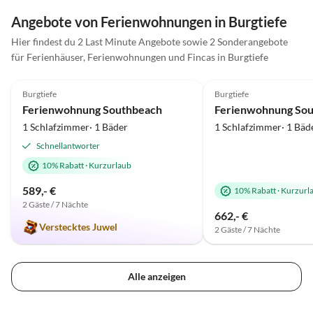
Angebote von Ferienwohnungen in Burgtiefe
Hier findest du 2 Last Minute Angebote sowie 2 Sonderangebote
für Ferienhäuser, Ferienwohnungen und Fincas in Burgtiefe
5.0
(29)
Top-Inserat
4.9
(24)
Burgtiefe
Burgtiefe
Ferienwohnung Southbeach
Ferienwohnung Sou
1 Schlafzimmer· 1 Bäder
1 Schlafzimmer· 1 Bäd
Schnellantworter
10% Rabatt
·
Kurzurlaub
589,- €
10% Rabatt
·
Kurzurl
2 Gäste / 7 Nächte
662,- €
Verstecktes Juwel
2 Gäste / 7 Nächte
Alle anzeigen