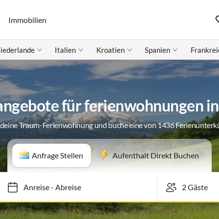
Immobilien
iederlande
Italien
Kroatien
Spanien
Frankrei
angebote für ferienwohnungen i
 deine Traum-Ferienwohnung und buche eine von 1436 Ferienunterk
Anfrage Stellen
Aufenthalt Direkt Buchen
Anreise
-
Abreise