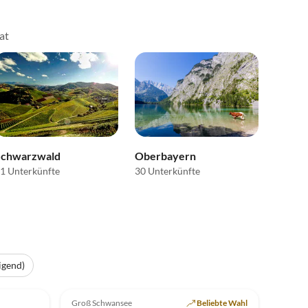
at
Schwarzwald
Oberbayern
1 Unterkünfte
30 Unterkünfte
Virtuelle
Tour
igend)
Top-Inserat
4.9
(3)
Top-Inserat
Groß Schwansee
Beliebte Wahl