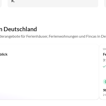
K.
n Deutschland
nderangebote für Ferienhäuser, Ferienwohnungen und Fincas in D
Un
lick
F
3 
9
2 