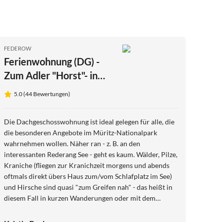
FEDEROW
Ferienwohnung (DG) -
Zum Adler "Horst"- in
Federow
5.0 (44 Bewertungen)
Die Dachgeschosswohnung ist ideal gelegen für alle, die
die besonderen Angebote im Müritz-Nationalpark
wahrnehmen wollen. Näher ran - z. B. an den
interessanten Rederang See - geht es kaum. Wälder, Pilze,
Kraniche (fliegen zur Kranichzeit morgens und abends
oftmals direkt übers Haus zum/vom Schlafplatz im See)
und Hirsche sind quasi "zum Greifen nah" - das heißt in
diesem Fall in kurzen Wanderungen oder mit dem
Fahrrad sehr gut zu erreichen. Ein Fahrradverleih ist
direkt um die Ecke. Die saubere Wohnung bietet sehr gut