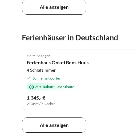
Alle anzeigen
Ferienhäuser in Deutschland
4.9
(11)
Holte-Spangen
Ferienhaus Onkel Bens Huus
4 Schlafzimmer
Schnellantworter
30% Rabatt
·
Last Minute
1.345,- €
2 Gäste / 7 Nächte
Alle anzeigen