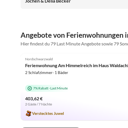
Jochen & Delia Becker
Tipps.
Angebote von Ferienwohnungen i
Hier findest du 79 Last Minute Angebote sowie 79 So
5.0
(73)
Nordschwarzwald
Ferienwohnung Am Himmelreich im Haus Waldachb
2 Schlafzimmer· 1 Bäder
7% Rabatt
·
Last Minute
403,62 €
2 Gäste / 7 Nächte
Verstecktes Juwel