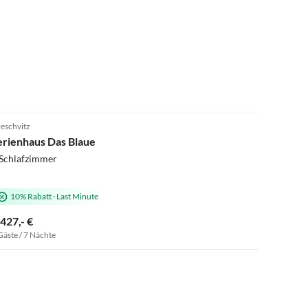
4.8
(10)
eschvitz
erienhaus Das Blaue
 Schlafzimmer
10% Rabatt
·
Last Minute
.427,- €
Gäste / 7 Nächte