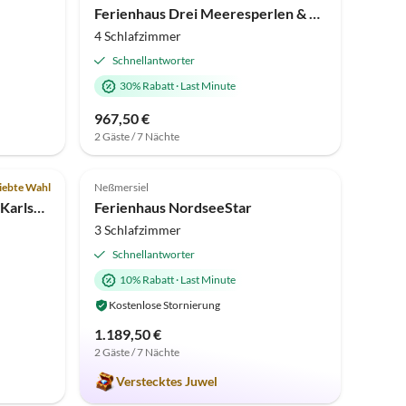
Ferienhaus Drei Meeresperlen & Spa
4 Schlafzimmer
Schnellantworter
30% Rabatt
·
Last Minute
967,50 €
2 Gäste / 7 Nächte
Top-Inserat
5.0
(1)
Top-Inserat
iebte Wahl
Neßmersiel
Ferienhaus 5* Strandhaus in Karlshagen
Ferienhaus NordseeStar
3 Schlafzimmer
Schnellantworter
10% Rabatt
·
Last Minute
Kostenlose Stornierung
1.189,50 €
2 Gäste / 7 Nächte
Verstecktes Juwel