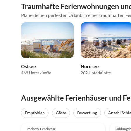
Traumhafte Ferienwohnungen und
Plane deinen perfekten Urlaub in einer traumhaften Fe
Ostsee
Nordsee
469 Unterkünfte
202 Unterkünfte
Ausgewählte Ferienhäuser und F
Empfohlen
Gäste
Bewertung
Anzahl Schl
4.8
(10)
Top-Inserat
5.0
Stechow-Ferchesar
Kühlungs