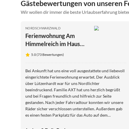
Gästebewertungen von unseren F
Wir wollen dir immer die beste Urlaubserfahrung bieten
NORDSCHWARZWALD
Ferienwohnung Am
Himmelreich im Haus
Waldachblick
5.0 (73 Bewertungen)
Bei Ankunft hat uns eine voll ausgestattete und liebevoll
eingerichtete Ferienwohnung erwartet. Der Ausblick
über Lützenhardt war für uns Nordlichter
beeindruckend. Familie AXT hat uns herzlich begrüßt
und bei Fragen freundlich und hilfreich zur Seite
gestanden. Nach jeder Fahrradtour konnten wir unsere
Räder sicher verschlossen unterstellen. Außerdem gab
es einen festen Parkplatz für das Auto auf dem
Grundstück. Danke für den schönen Urlaub im
Schwarzwald an Familie Axt mit allen ihren freundlichen