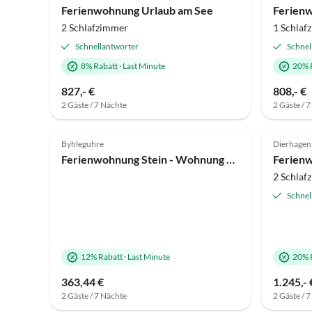
Ferienwohnung Urlaub am See
2 Schlafzimmer
1 Schlaf
Schnellantworter
Schnel
8% Rabatt
·
Last Minute
20% 
827,- €
808,- €
2 Gäste / 7 Nächte
2 Gäste / 
5.0
(2)
Top-Inserat
5.0
Byhleguhre
Dierhagen
Ferienwohnung Stein - Wohnung Spreewald
2 Schlaf
Schnel
12% Rabatt
·
Last Minute
20% 
363,44 €
1.245,- 
2 Gäste / 7 Nächte
2 Gäste / 