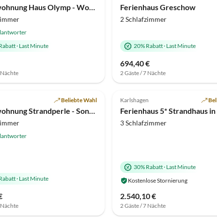
Ferienwohnung Haus Olymp - Wohnung 16
Ferienhaus Greschow
zimmer
2 Schlafzimmer
lantworter
Rabatt
·
Last Minute
20% Rabatt
·
Last Minute
694,40 €
7 Nächte
2 Gäste / 7 Nächte
(2)
Top-Inserat
5.0
(1)
Beliebte Wahl
Karlshagen
Bel
Ferienwohnung Strandperle - Sonnige Traumlage am Strand****
zimmer
3 Schlafzimmer
lantworter
30% Rabatt
·
Last Minute
Rabatt
·
Last Minute
Kostenlose Stornierung
€
2.540,10 €
7 Nächte
2 Gäste / 7 Nächte