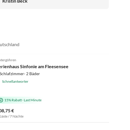
Kristin Beck
Platz für zwei Menschen mit bequemen Bett, neu
ausgestattetem Bad und einer kleinen, gut bestückten
Küche. Der Balkon bietet einen schönen Außensitzplatz.
Die Vermieter sind sehr nett und immer unkompliziert
über WhatsApp zu erreichen. Fazit: Jederzeit gerne
wieder!
eutschland
5.0
(45)
tergöhren
erienhaus Sinfonie am Fleesensee
Schlafzimmer· 2 Bäder
Schnellantworter
15% Rabatt
·
Last Minute
08,75 €
Gäste / 7 Nächte