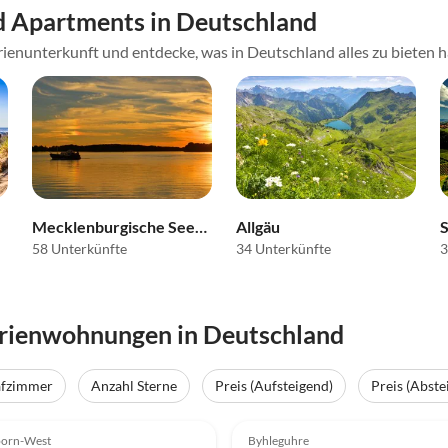
 Apartments in Deutschland
rienunterkunft und entdecke, was in Deutschland alles zu bieten h
Mecklenburgische Seenplatte
Allgäu
58 Unterkünfte
34 Unterkünfte
3
erienwohnungen in Deutschland
afzimmer
Anzahl Sterne
Preis (Aufsteigend)
Preis (Abste
(7)
Top-Inserat
5.0
(7)
born-West
Byhleguhre