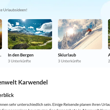
kte Urlaubsideen!
nwohnungen
In den Bergen
Skiurlaub
A
3 Unterkünfte
3 Unterkünfte
2
penwelt Karwendel
rblick
nnen sehr unterschiedlich sein. Einige Reisende planen ihren Url