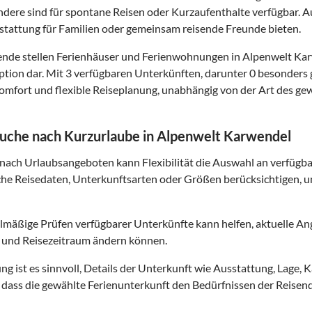
dere sind für spontane Reisen oder Kurzaufenthalte verfügbar.
tattung für Familien oder gemeinsam reisende Freunde bieten.
sende stellen Ferienhäuser und Ferienwohnungen in Alpenwelt Kar
tion dar. Mit 3 verfügbaren Unterkünften, darunter 0 besonders
mfort und flexible Reiseplanung, unabhängig von der Art des ge
Suche nach Kurzurlaube in Alpenwelt Karwendel
 nach Urlaubsangeboten kann Flexibilität die Auswahl an verfüg
che Reisedaten, Unterkunftsarten oder Größen berücksichtigen,
lmäßige Prüfen verfügbarer Unterkünfte kann helfen, aktuelle Ang
 und Reisezeitraum ändern können.
g ist es sinnvoll, Details der Unterkunft wie Ausstattung, Lage, 
t, dass die gewählte Ferienunterkunft den Bedürfnissen der Reis