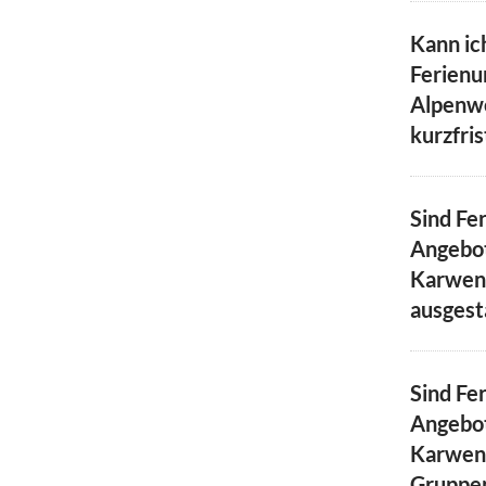
Kann ic
Ferienu
Alpenw
kurzfri
Sind Fe
Angebot
Karwend
ausgest
Sind Fe
Angebot
Karwend
Gruppen