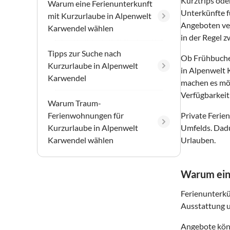
Kurztrips ode
Warum eine Ferienunterkunft
Unterkünfte f
mit Kurzurlaube in Alpenwelt
Angeboten ver
Karwendel wählen
in der Regel 
Tipps zur Suche nach
Ob Frühbuche
Kurzurlaube in Alpenwelt
in Alpenwelt 
Karwendel
machen es mög
Verfügbarkeit
Warum Traum-
Ferienwohnungen für
Private Ferie
Kurzurlaube in Alpenwelt
Umfelds. Dadu
Karwendel wählen
Urlauben.
Warum eine
Ferienunterkü
Ausstattung un
Angebote könn