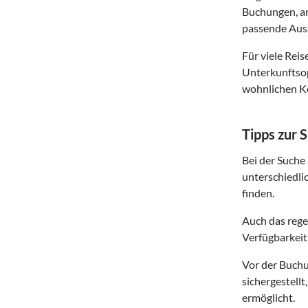
Buchungen, an
passende Auss
Für viele Rei
Unterkunftsop
wohnlichen Ko
Tipps zur 
Bei der Suche
unterschiedli
finden.
Auch das rege
Verfügbarkeit
Vor der Buchun
sichergestell
ermöglicht.