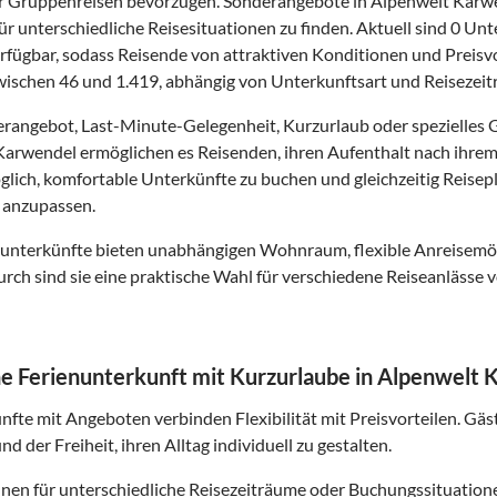
r Gruppenreisen bevorzugen. Sonderangebote in Alpenwelt Karwen
ür unterschiedliche Reisesituationen zu finden. Aktuell sind 0 Un
fügbar, sodass Reisende von attraktiven Konditionen und Preisvor
zwischen 46 und 1.419, abhängig von Unterkunftsart und Reisezeit
rangebot, Last-Minute-Gelegenheit, Kurzurlaub oder spezielles
Karwendel ermöglichen es Reisenden, ihren Aufenthalt nach ihrem 
lich, komfortable Unterkünfte zu buchen und gleichzeitig Reiseplä
 anzupassen.
nunterkünfte bieten unabhängigen Wohnraum, flexible Anreisemö
rch sind sie eine praktische Wahl für verschiedene Reiseanlässe vo
 Ferienunterkunft mit Kurzurlaube in Alpenwelt
nfte mit Angeboten verbinden Flexibilität mit Preisvorteilen. Gäs
d der Freiheit, ihren Alltag individuell zu gestalten.
en für unterschiedliche Reisezeiträume oder Buchungssituationen