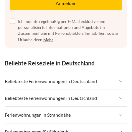
Anmelden
Ich möchte regelmäßig per E-Mail exklusive und
personalisierte Informationen und Angebote im
Zusammenhang mit Ferienobjekten, Immobilien, sowie
Urlaubsideen
Mehr
Beliebte Reiseziele in Deutschland
Beliebteste Ferienwohnungen in Deutschland
Ferienwohnungen in Deutschland
Beliebteste Ferienwohnungen in Deutschland
Ferienwohnungen in Ostsee
Ferienwohnungen in Deutschland
Ferienwohnungen in Strandnähe
Ferienwohnungen in Nordsee
Ferienwohnungen in Ostsee
Ferienwohnungen in Schleswig-Holstein
Ferienwohnungen in Strandnähe in Deutschland
Ferienwohnungen für Skiurlaub