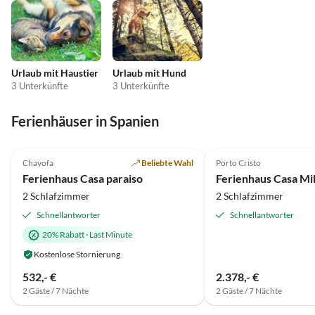
Urlaub mit Haustier
Urlaub mit Hund
3 Unterkünfte
3 Unterkünfte
Ferienhäuser in Spanien
5.0
(12)
Top-Inserat
5.0
(9)
Chayofa
Beliebte Wahl
Porto Cristo
Ferienhaus Casa paraiso
Ferienhaus Casa Mi
2 Schlafzimmer
2 Schlafzimmer
Schnellantworter
Schnellantworter
20% Rabatt
·
Last Minute
Kostenlose Stornierung
532,- €
2.378,- €
2 Gäste / 7 Nächte
2 Gäste / 7 Nächte