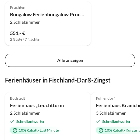
Pruchten
Bungalow Ferienbungalow Pruchten
2 Schlafzimmer
551,- €
2 Gäste / 7 Nächte
Alle anzeigen
Ferienhäuser in Fischland-Darß-Zingst
5.0
(35)
Top-Inserat
4.8
(18)
Bodstedt
Fuhlendorf
Hundefreundlich
Ferienhaus „Leuchtturm"
Ferienhaus Kranich
2 Schlafzimmer
3 Schlafzimmer
Schnellantworter
Schnellantworter
10% Rabatt
·
Last Minute
10% Rabatt
·
Kurzurl