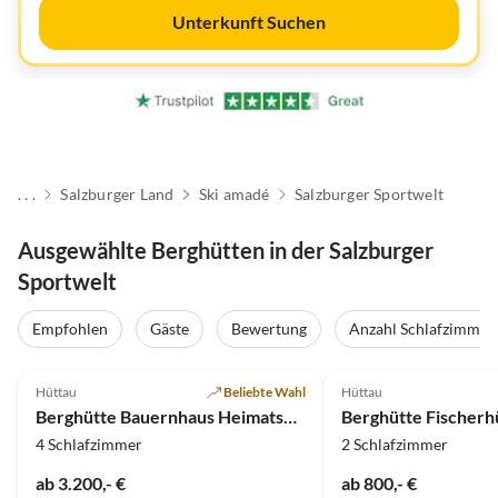
Unterkunft Suchen
. . .
Salzburger Land
Ski amadé
Salzburger Sportwelt
Ausgewählte Berghütten in der Salzburger
Sportwelt
Empfohlen
Gäste
Bewertung
Anzahl Schlafzimmer
4.9
(6)
5.0
(6)
Hüttau
Beliebte Wahl
Hüttau
Berghütte Bauernhaus Heimatsberg
Berghütte Fischerh
4 Schlafzimmer
2 Schlafzimmer
ab 3.200,- €
ab 800,- €