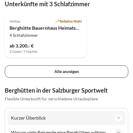
Unterkünfte mit 3 Schlafzimmer
4.9
(6)
Hüttau
Beliebte Wahl
Berghütte Bauernhaus Heimatsberg
4 Schlafzimmer
ab 3.200,- €
2 Gäste / 7 Nächte
Alle anzeigen
Berghütten in der Salzburger Sportwelt
Flexible Unterkunft für verschiedene Urlaubspläne
Kurzer Überblick
Warum viele Reisende eine Berghütten wählen