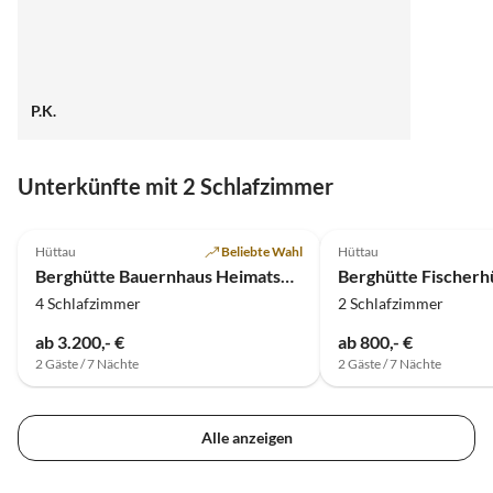
P.K.
Unterkünfte mit 2 Schlafzimmer
4.9
(6)
5.0
(6)
Hüttau
Beliebte Wahl
Hüttau
Berghütte Bauernhaus Heimatsberg
Berghütte Fischerh
4 Schlafzimmer
2 Schlafzimmer
ab 3.200,- €
ab 800,- €
2 Gäste / 7 Nächte
2 Gäste / 7 Nächte
Alle anzeigen