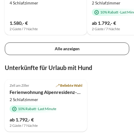
4 Schlafzimmer
2 Schlafzimmer
10% Rabatt
·
Last Min
1.580,- €
ab 1.792,- €
2 Gäste / 7 Nächte
2 Gäste / 7 Nächte
Alle anzeigen
Unterkünfte für Urlaub mit Hund
5.0
(1)
Top-Inserat
Zell am Ziller
Beliebte Wahl
Wellness-Auszeit
Ferienwohnung Alpenresidenz-Sonnwend
2 Schlafzimmer
10% Rabatt
·
Last Minute
ab 1.792,- €
2 Gäste / 7 Nächte