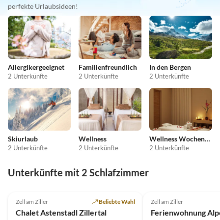
perfekte Urlaubsideen!
Allergikergeeignet
Familienfreundlich
In den Bergen
2 Unterkünfte
2 Unterkünfte
2 Unterkünfte
Skiurlaub
Wellness
Wellness Wochenende
2 Unterkünfte
2 Unterkünfte
2 Unterkünfte
Unterkünfte mit 2 Schlafzimmer
5.0
(4)
Top-Inserat
5.0
(1)
Zell am Ziller
Beliebte Wahl
Zell am Ziller
Wellness-Auszeit
Chalet Astenstadl Zillertal