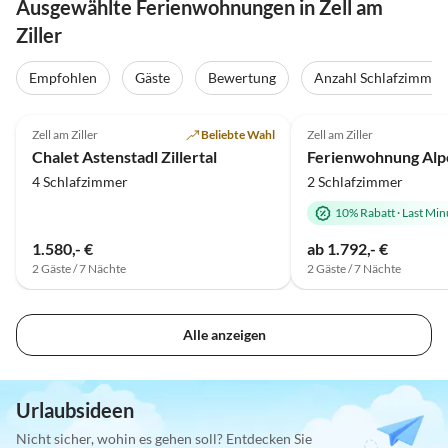
Ausgewählte Ferienwohnungen in Zell am
Ziller
Empfohlen
Gäste
Bewertung
Anzahl Schlafzimmer
5.0
(4)
Top-Inserat
5.0
(1)
Zell am Ziller
Beliebte Wahl
Zell am Ziller
Wellness-Auszeit
Chalet Astenstadl Zillertal
4 Schlafzimmer
2 Schlafzimmer
10% Rabatt
·
Last Min
1.580,- €
ab 1.792,- €
2 Gäste / 7 Nächte
2 Gäste / 7 Nächte
Alle anzeigen
Urlaubsideen
Nicht sicher, wohin es gehen soll? Entdecken Sie