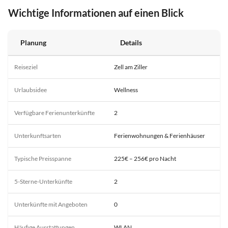
Wichtige Informationen auf einen Blick
Planung
Details
Reiseziel
Zell am Ziller
Urlaubsidee
Wellness
Verfügbare Ferienunterkünfte
2
Unterkunftsarten
Ferienwohnungen & Ferienhäuser
Typische Preisspanne
225€ – 256€ pro Nacht
5-Sterne-Unterkünfte
2
Unterkünfte mit Angeboten
0
Häufige Ausstattungen
WLAN