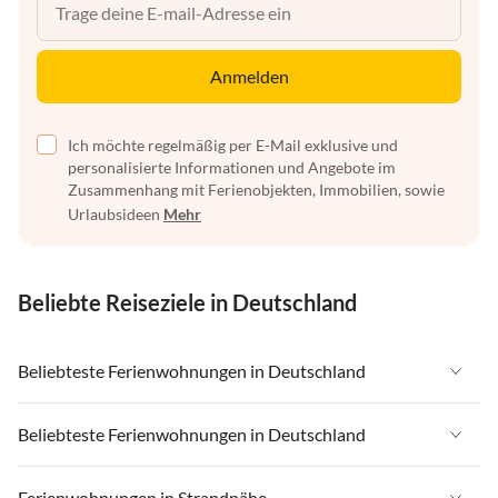
Anmelden
Ich möchte regelmäßig per E-Mail exklusive und
personalisierte Informationen und Angebote im
Zusammenhang mit Ferienobjekten, Immobilien, sowie
Urlaubsideen
Mehr
Beliebte Reiseziele in Deutschland
Beliebteste Ferienwohnungen in Deutschland
Ferienwohnungen in Deutschland
Beliebteste Ferienwohnungen in Deutschland
Ferienwohnungen in Ostsee
Ferienwohnungen in Deutschland
Ferienwohnungen in Strandnähe