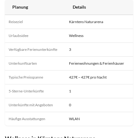
Planung
Details
Reiseziel
Kärntens Naturarena
Urlaubsidee
Wellness
Verfügbare Ferienunterkünfte
3
Unterkunftsarten
Ferienwohnungen & Ferienhäuser
Typische Preisspanne
427€ – 427€ pro Nacht
5-Sterne-Unterkünfte
1
Unterkünfte mit Angeboten
0
Häufige Ausstattungen
WLAN