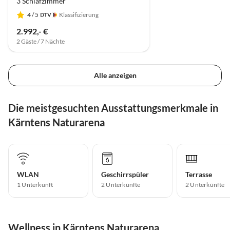
3 Schlafzimmer
4
/ 5
Klassifizierung
2.992,- €
2 Gäste / 7 Nächte
Alle anzeigen
Die meistgesuchten Ausstattungsmerkmale in
Kärntens Naturarena
WLAN
Geschirrspüler
Terrasse
1 Unterkunft
2 Unterkünfte
2 Unterkünfte
Wellness in Kärntens Naturarena