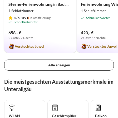
Sterne-Ferienwohnung in Bad Wörishofen (Zentrum)
Ferienwohnung Wi
1 Schlafzimmer
1 Schlafzimmer
4
/ 5
Klassifizierung
Schnellantworter
Schnellantworter
658,- €
420,- €
2 Gäste / 7 Nächte
2 Gäste / 7 Nächte
Verstecktes Juwel
Verstecktes Juwel
Alle anzeigen
Die meistgesuchten Ausstattungsmerkmale im
Unterallgäu
WLAN
Geschirrspüler
Balkon