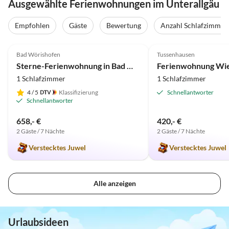
Ausgewählte Ferienwohnungen im Unterallgäu
Empfohlen
Gäste
Bewertung
Anzahl Schlafzimmer
5.0
(10)
4.8
(3)
Bad Wörishofen
Tussenhausen
Sterne-Ferienwohnung in Bad Wörishofen (Zentrum)
Ferienwohnung Wi
1 Schlafzimmer
1 Schlafzimmer
4
/ 5
Klassifizierung
Schnellantworter
Schnellantworter
658,- €
420,- €
2 Gäste / 7 Nächte
2 Gäste / 7 Nächte
Verstecktes Juwel
Verstecktes Juwel
Alle anzeigen
Urlaubsideen