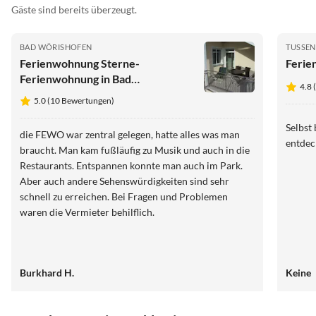
Gäste sind bereits überzeugt.
BAD WÖRISHOFEN
TUSSE
Ferienwohnung Sterne-
Ferie
Ferienwohnung in Bad
4.8 
Wörishofen (Zentrum)
5.0 (10 Bewertungen)
Selbst
die FEWO war zentral gelegen, hatte alles was man
entdec
braucht. Man kam fußläufig zu Musik und auch in die
Restaurants. Entspannen konnte man auch im Park.
Aber auch andere Sehenswürdigkeiten sind sehr
schnell zu erreichen. Bei Fragen und Problemen
waren die Vermieter behilflich.
Burkhard H.
Keine