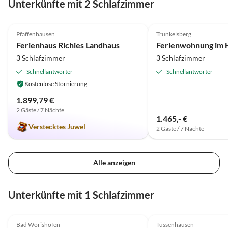
Unterkünfte mit 2 Schlafzimmer
5.0
(1)
Pfaffenhausen
Trunkelsberg
Ferienhaus Richies Landhaus
Ferienwohnung im 
3 Schlafzimmer
3 Schlafzimmer
Schnellantworter
Schnellantworter
Kostenlose Stornierung
1.899,79 €
2 Gäste / 7 Nächte
1.465,- €
Verstecktes Juwel
2 Gäste / 7 Nächte
Alle anzeigen
Unterkünfte mit 1 Schlafzimmer
5.0
(10)
4.8
(3)
Bad Wörishofen
Tussenhausen