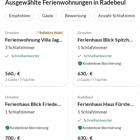
Ausgewählte Ferienwohnungen in Radebeul
Empfohlen
Gäste
Bewertung
Anzahl Schlafzimmer
4.8
(1)
Dresden
Beliebte Wahl
Dresden
Ferienwohnung Villa Jagdweg
Ferienhaus Blick Spitzhaus
3 Schlafzimmer
1 Schlafzimmer
Schnellantworter
Schnellantworter
Kostenlose Stornierung
560,- €
630,- €
2 Gäste / 7 Nächte
2 Gäste / 7 Nächte
Dresden
Radebeul
Ferienhaus Blick Friedensburg
Ferienhaus Haus Fürstenhain
1 Schlafzimmer
1 Schlafzimmer
Schnellantworter
Kostenlose Stornierung
Kostenlose Stornierung
700,- €
630,- €