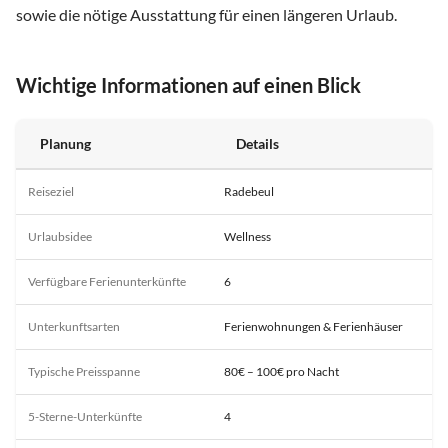
sowie die nötige Ausstattung für einen längeren Urlaub.
Wichtige Informationen auf einen Blick
Planung
Details
Reiseziel
Radebeul
Urlaubsidee
Wellness
Verfügbare Ferienunterkünfte
6
Unterkunftsarten
Ferienwohnungen & Ferienhäuser
Typische Preisspanne
80€ – 100€ pro Nacht
5-Sterne-Unterkünfte
4