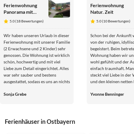
Ferienwohnung
Ferienwohnung
Panorama mit
Natur. Zeit
Hallenbad
5.0 (18 Bewertungen)
5.0 (10 Bewertungen)
Wir haben unseren Urlaub in dieser
Schon bei der Ankunft 
Ferienwohnung mit unserer Familie
von der ruhigen, idylli
(2 Erwachsene und 2 Kinder) sehr
begeistert. Beim betret
genossen. Die Wohnung ist wirklich
Wohnung haben wir uns
schön, hochwertig und mit viel
wohl gefühlt und der Au
Liebe zum Detail eingerichtet. Alles
einfach traumhaft. Man
war sehr sauber und bestens
steckt viel Liebe in de
ausgestattet, sodass es uns an nichts
und den kleinen netten 
gefehlt hat. Besonders angenehm
der Deko. Wir haben u
Sonja Grebe
Yvonne Benninger
war die wertige Einrichtung, die
wohlgefühlt und werden
sowohl praktisch als auch
weiterempfehlen... Ode
gemütlich ist. Wir haben uns
selbst mal wieder auf ei
rundum wohlgefühlt und würden
Auszeit vorbei kommen Lieb
Ferienhäuser in Ostbayern
diese Ferienwohnung jederzeit
Grüße
wieder buchen. Das Skigebiet
4.9
(21)
5.0
(18)