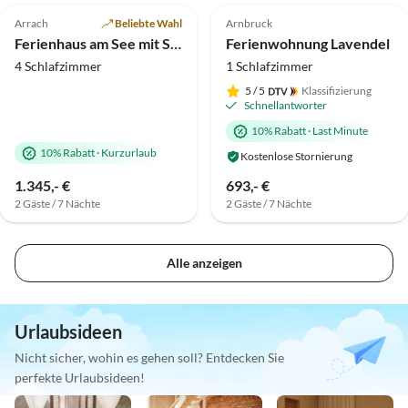
Arrach
Beliebte Wahl
Arnbruck
Ferienhaus am See mit See-und Bayerwald Blick
Ferienwohnung Lavendel
4 Schlafzimmer
1 Schlafzimmer
5
/ 5
Klassifizierung
Schnellantworter
10% Rabatt
·
Last Minute
10% Rabatt
·
Kurzurlaub
Kostenlose Stornierung
1.345,- €
693,- €
2 Gäste / 7 Nächte
2 Gäste / 7 Nächte
Alle anzeigen
Urlaubsideen
Nicht sicher, wohin es gehen soll? Entdecken Sie
perfekte Urlaubsideen!