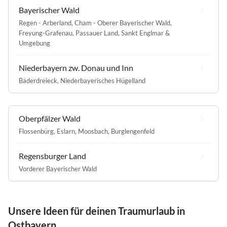
Bayerischer Wald
Regen - Arberland
,
Cham - Oberer Bayerischer Wald
,
Freyung-Grafenau
,
Passauer Land
,
Sankt Englmar &
Umgebung
Niederbayern zw. Donau und Inn
Bäderdreieck
,
Niederbayerisches Hügelland
Oberpfälzer Wald
Flossenbürg
,
Eslarn
,
Moosbach
,
Burglengenfeld
Regensburger Land
Vorderer Bayerischer Wald
Unsere Ideen für deinen Traumurlaub in
Ostbayern