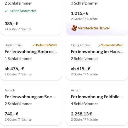
2 Schlafzimmer
3 Schlafzimmer
Schnellantworter
1.015,- €
2 Gäste / 7 Nächte
385,- €
Verstecktes Juwel
2 Gäste / 7 Nächte
5.0
(11)
Top-Inserat
4.9
(7)
Top-Inserat
Bodenmais
Beliebte Wahl
Eging am See
Beliebte Wahl
Ferienwohnung Ambrosius
Ferienwohnung im Haus Teresa
1 Schlafzimmer
2 Schlafzimmer
ab 476,- €
ab 615,- €
2 Gäste / 7 Nächte
2 Gäste / 7 Nächte
4.9
(4)
Top-Inserat
5.0
(2)
Top-Inserat
Arrach
Arrach
Ferienwohnung am See mit See-und Bayerwaldblick OG
Ferienwohnung Feldblick 44 EG
2 Schlafzimmer
4 Schlafzimmer
740,- €
2.258,13 €
2 Gäste / 7 Nächte
2 Gäste / 7 Nächte
5.0
(1)
Top-Inserat
Top-Inserat