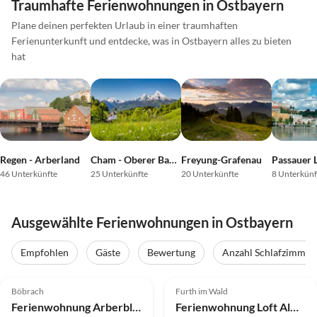
Traumhafte Ferienwohnungen in Ostbayern
Plane deinen perfekten Urlaub in einer traumhaften
Ferienunterkunft und entdecke, was in Ostbayern alles zu bieten
hat
Regen - Arberland
Cham - Oberer Bayerischer Wald
Freyung-Grafenau
Passauer 
46 Unterkünfte
25 Unterkünfte
20 Unterkünfte
8 Unterkünf
Ausgewählte Ferienwohnungen in Ostbayern
Empfohlen
Gäste
Bewertung
Anzahl Schlafzimmer
5.0
(32)
Top-Inserat
4.9
(21)
Top-Inserat
Böbrach
Furth im Wald
Super-Gastgeber
Ferienwohnung Arberblick
Ferienwohnung Loft Almhütte