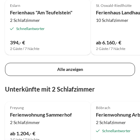
Hochficht ist für Ski-Anfänger
Eslarn
St. Oswald-Riedlhütte
sowie Familien sehr zu empfehlen.
Ferienhaus "Am Teufelstein"
2 Schlafzimmer
10 Schlafzimmer
Schnellantworter
394,- €
ab 6.160,- €
2 Gäste / 7 Nächte
2 Gäste / 7 Nächte
Alle anzeigen
Unterkünfte mit 2 Schlafzimmer
4.9
(78)
5.0
(32)
Freyung
Böbrach
Ferienwohnung Sammerhof
Ferienwohnung Arb
2 Schlafzimmer
2 Schlafzimmer
Schnellantworter
ab 1.204,- €
2 Gäste / 7 Nächte