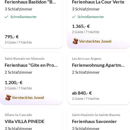
Ferienhaus Bastidon "Beau Lieu"
Ferienhaus La Cour Verte
3 Schlafzimmer
3 Schlafzimmer
Schnellantworter
Schnellantworter
1.365,- €
2 Gäste / 7 Nächte
795,- €
Verstecktes Juwel
2 Gäste / 7 Nächte
5.0
(2)
Saint-Romain-en-Viennois
Les Arcs sur Argens
Ferienhaus "Gite en Provence" Vaison
Ferienwohnung Apartment in kleiner Ferienanlage 1
2 Schlafzimmer
2 Schlafzimmer
1.200,- €
2 Gäste / 7 Nächte
ab 840,- €
Verstecktes Juwel
2 Gäste / 7 Nächte
Sillans-la-Cascade
Saint-Maximin-la-Sainte-Baume
Villa VILLA PINEDE
Ferienhaus Savonnier
3 Schlafzimmer
3 Schlafzimmer