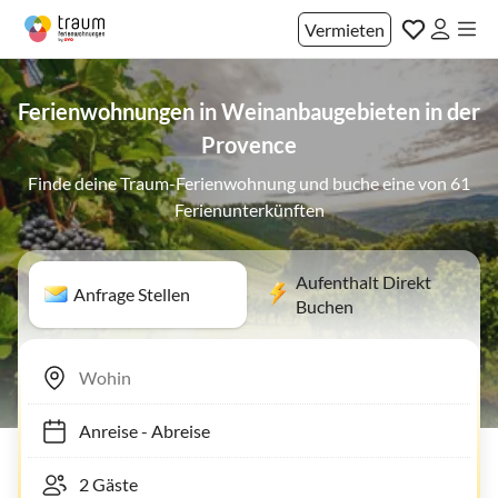
Vermieten
Ferienwohnungen in Weinanbaugebieten in der
Provence
Finde deine Traum-Ferienwohnung und buche eine von 61
Ferienunterkünften
Aufenthalt Direkt
Anfrage Stellen
Buchen
Anreise
-
Abreise