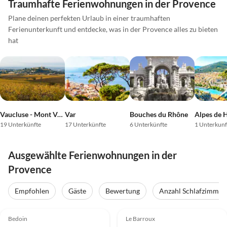
Traumhafte Ferienwohnungen in der Provence
Plane deinen perfekten Urlaub in einer traumhaften
Ferienunterkunft und entdecke, was in der Provence alles zu bieten
hat
Vaucluse - Mont Ventoux
Var
Bouches du Rhône
19 Unterkünfte
17 Unterkünfte
6 Unterkünfte
1 Unterkunf
Ausgewählte Ferienwohnungen in der
Provence
Empfohlen
Gäste
Bewertung
Anzahl Schlafzimmer
4.5
(7)
4.9
(6)
Top-Inserat
Bedoin
Le Barroux