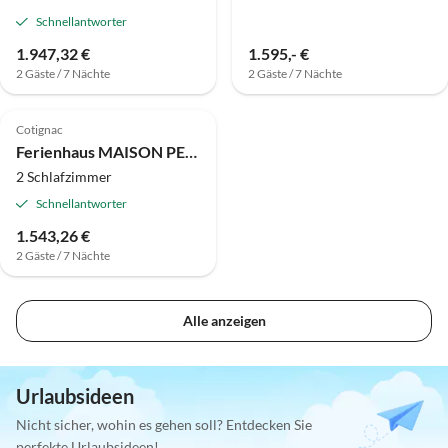
Schnellantworter
1.947,32 €
1.595,- €
2 Gäste / 7 Nächte
2 Gäste / 7 Nächte
Cotignac
Ferienhaus MAISON PERCHEE
2 Schlafzimmer
Schnellantworter
1.543,26 €
2 Gäste / 7 Nächte
Alle anzeigen
Urlaubsideen
Nicht sicher, wohin es gehen soll? Entdecken Sie
perfekte Urlaubsideen!