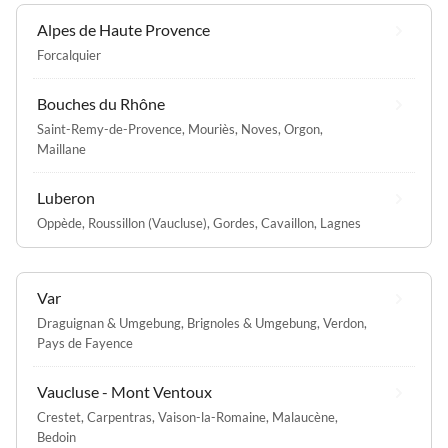
Alpes de Haute Provence
Forcalquier
Bouches du Rhône
Saint-Remy-de-Provence
,
Mouriès
,
Noves
,
Orgon
,
Maillane
Luberon
Oppède
,
Roussillon (Vaucluse)
,
Gordes
,
Cavaillon
,
Lagnes
Var
Draguignan & Umgebung
,
Brignoles & Umgebung
,
Verdon
,
Pays de Fayence
Vaucluse - Mont Ventoux
Crestet
,
Carpentras
,
Vaison-la-Romaine
,
Malaucène
,
Bedoin