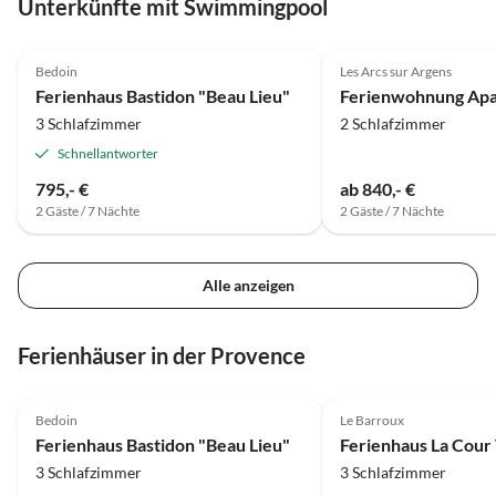
Unterkünfte mit Swimmingpool
4.5
(7)
Bedoin
Les Arcs sur Argens
Ferienhaus Bastidon "Beau Lieu"
3 Schlafzimmer
2 Schlafzimmer
Schnellantworter
795,- €
ab 840,- €
2 Gäste / 7 Nächte
2 Gäste / 7 Nächte
Alle anzeigen
Ferienhäuser in der Provence
4.5
(7)
4.9
(6)
Bedoin
Le Barroux
Ferienhaus Bastidon "Beau Lieu"
Ferienhaus La Cour
3 Schlafzimmer
3 Schlafzimmer