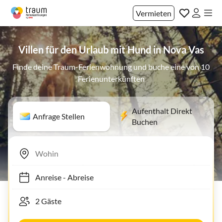
Vermieten
Villen für den Urlaub mit Hund in Nova Vas
Finde deine Traum-Ferienwohnung und buche eine von 10
Ferienunterkünften
Aufenthalt Direkt
Anfrage Stellen
Buchen
Anreise
-
Abreise