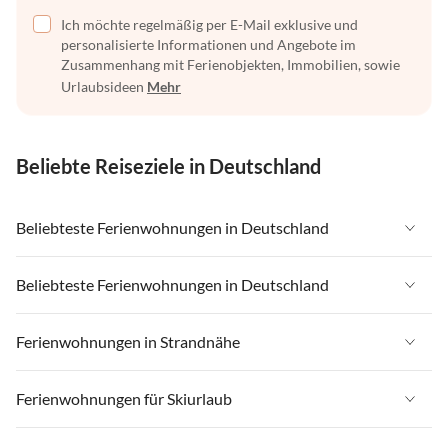
Ich möchte regelmäßig per E-Mail exklusive und
personalisierte Informationen und Angebote im
Zusammenhang mit Ferienobjekten, Immobilien, sowie
Urlaubsideen
Mehr
Beliebte Reiseziele in Deutschland
Beliebteste Ferienwohnungen in Deutschland
Ferienwohnungen in Deutschland
Beliebteste Ferienwohnungen in Deutschland
Ferienwohnungen in Ostsee
Ferienwohnungen in Deutschland
Ferienwohnungen in Strandnähe
Ferienwohnungen in Nordsee
Ferienwohnungen in Ostsee
Ferienwohnungen in Schleswig-Holstein
Ferienwohnungen in Strandnähe in Deutschland
Ferienwohnungen für Skiurlaub
Ferienwohnungen in Nordsee
Ferienwohnungen in Mecklenburg-Vorpommern
Ferienwohnungen in Strandnähe in Ostsee
Ferienwohnungen in Schleswig-Holstein