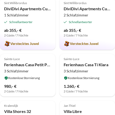
Sint Willibrordus
Sint Willibrordus
DiviDivi Apartments Curacao - "Wabi"
DiviDivi Apartments Curacao - "Mahok"
1 Schlafzimmer
2 Schlafzimmer
Schnellantworter
Schnellantworter
ab 355,- €
ab 355,- €
2 Gäste / 7 Nächte
2 Gäste / 7 Nächte
Verstecktes Juwel
Verstecktes Juwel
Sainte-Luce
Sainte-Luce
Ferienhaus Casa Petit Paradis
Ferienhaus Casa Ti Klara
3 Schlafzimmer
3 Schlafzimmer
Kostenlose Stornierung
Kostenlose Stornierung
980,- €
1.260,- €
2 Gäste / 7 Nächte
2 Gäste / 7 Nächte
Kralendijk
Jan Thiel
Villa Shores 32
Villa Libre