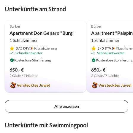
Unterkünfte am Strand
4.9
(33)
4.9
(10)
Barber
Barber
Apartment Don Genaro "Burg"
Apartment "Palapin
1 Schlafzimmer
1 Schlafzimmer
3
/ 5
Klassifizierung
3
/ 5
Klassifizie
Schnellantworter
Schnellantworter
Kostenlose Stornierung
Kostenlose Stornierung
650,- €
650,- €
2 Gäste / 7 Nächte
2 Gäste / 7 Nächte
Verstecktes Juwel
Verstecktes Juwel
Alle anzeigen
Unterkünfte mit Swimmingpool