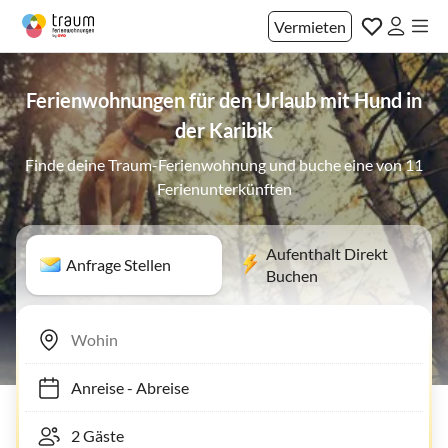
Vermieten
Ferienwohnungen für den Urlaub mit Hund in
der Karibik
Finde deine Traum-Ferienwohnung und buche eine von 11
Ferienunterkünften
Aufenthalt Direkt
Anfrage Stellen
Buchen
Anreise
-
Abreise