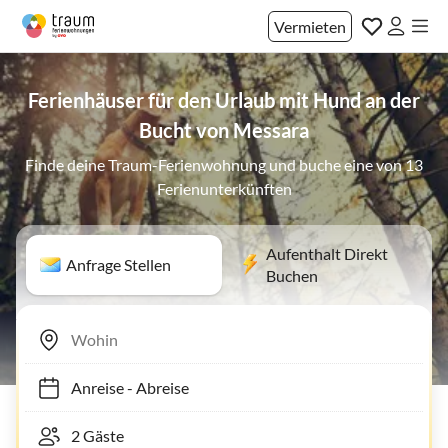
Vermieten
Ferienhäuser für den Urlaub mit Hund an der
Bucht von Messara
Finde deine Traum-Ferienwohnung und buche eine von 13
Ferienunterkünften
Aufenthalt Direkt
Anfrage Stellen
Buchen
Anreise
-
Abreise