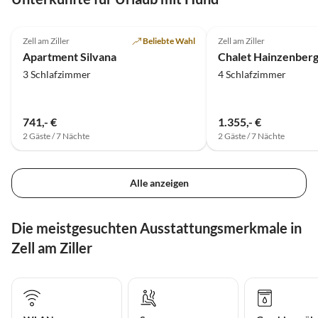
4.8
(4)
4.9
(3)
Zell am Ziller
Beliebte Wahl
Zell am Ziller
Apartment Silvana
Chalet Hainzenber
3 Schlafzimmer
4 Schlafzimmer
741,- €
1.355,- €
2 Gäste / 7 Nächte
2 Gäste / 7 Nächte
Alle anzeigen
Die meistgesuchten Ausstattungsmerkmale in
Zell am Ziller