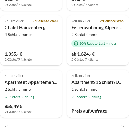
2 Gäste / 7 Nächte
2 Gäste / 7 Nächte
4.9
(3)
Top-Inserat
5.0
(1)
Top-Inserat
Zell am Ziller
Beliebte Wahl
Zell am Ziller
Beliebte Wahl
Wellness-Auszeit
Chalet Hainzenberg
Ferienwohnung Alpenresidenz-Sonnwend
4 Schlafzimmer
2 Schlafzimmer
10% Rabatt
·
Last Minute
1.355,- €
ab 1.624,- €
2 Gäste / 7 Nächte
2 Gäste / 7 Nächte
Zell am Ziller
Zell am Ziller
Apartment Appartement Lara & Lea
Apartment/1 Schlafr/Du od. Bad,WC 2
2 Schlafzimmer
1 Schlafzimmer
Sofort Buchung
Sofort Buchung
855,49 €
Preis auf Anfrage
2 Gäste / 7 Nächte