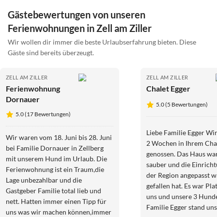
Gästebewertungen von unseren
Ferienwohnungen in Zell am Ziller
Wir wollen dir immer die beste Urlaubserfahrung bieten. Diese
Gäste sind bereits überzeugt.
ZELL AM ZILLER
ZELL AM ZILLER
Ferienwohnung
Chalet Egger
Dornauer
5.0 (5 Bewertungen)
5.0 (17 Bewertungen)
Liebe Familie Egger Wi
Wir waren vom 18. Juni bis 28. Juni
2 Wochen in Ihrem Chalet ric
bei Familie Dornauer in Zellberg
genossen. Das Haus war
mit unserem Hund im Urlaub. Die
sauber und die Einrich
Ferienwohnung ist ein Traum,die
der Region angepasst w
Lage unbezahlbar und die
gefallen hat. Es war Pla
Gastgeber Familie total lieb und
uns und unsere 3 Hund
nett. Hatten immer einen Tipp für
Familie Egger stand uns
uns was wir machen können,immer