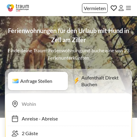
Vermieten
Ferienwohnungen für den Urlaub mit Hund in
Zell am Ziller
Finde deine Traum-Ferienwohnung und buche eine von 23
Ferienunterkünften
Aufenthalt Direkt
Anfrage Stellen
Buchen
Anreise
-
Abreise