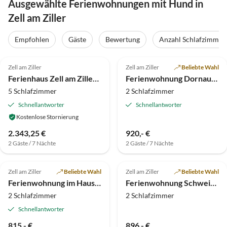
Ausgewählte Ferienwohnungen mit Hund in
Zell am Ziller
Empfohlen
Gäste
Bewertung
Anzahl Schlafzimmer
4.2
(43)
5.0
(17)
Zell am Ziller
Zell am Ziller
Beliebte Wahl
Ferienhaus Zell am Ziller Skilift
Ferienwohnung Dornauer
5 Schlafzimmer
2 Schlafzimmer
Schnellantworter
Schnellantworter
Kostenlose Stornierung
2.343,25 €
920,- €
2 Gäste / 7 Nächte
2 Gäste / 7 Nächte
5.0
(4)
Top-Inserat
5.0
(4)
Zell am Ziller
Beliebte Wahl
Zell am Ziller
Beliebte Wahl
Ferienwohnung im Haus Gatterland
Ferienwohnung Schweinberger 2
2 Schlafzimmer
2 Schlafzimmer
Schnellantworter
815,- €
896,- €