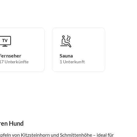
Fernseher
Sauna
17 Unterkünfte
1 Unterkunft
hren Hund
ipfeln von Kitzsteinhorn und Schmittenhöhe – ideal für