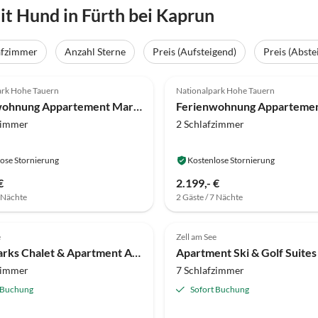
 Hund in Fürth bei Kaprun
afzimmer
Anzahl Sterne
Preis (Aufsteigend)
Preis (Abste
(7)
5.0
(7)
ark Hohe Tauern
Nationalpark Hohe Tauern
Ferienwohnung Appartement Mary 3-6 Personen
zimmer
2 Schlafzimmer
ose Stornierung
Kostenlose Stornierung
€
2.199,- €
7 Nächte
2 Gäste / 7 Nächte
e
Zell am See
AlpenParks Chalet & Apartment AreitXpress
zimmer
7 Schlafzimmer
 Buchung
Sofort Buchung