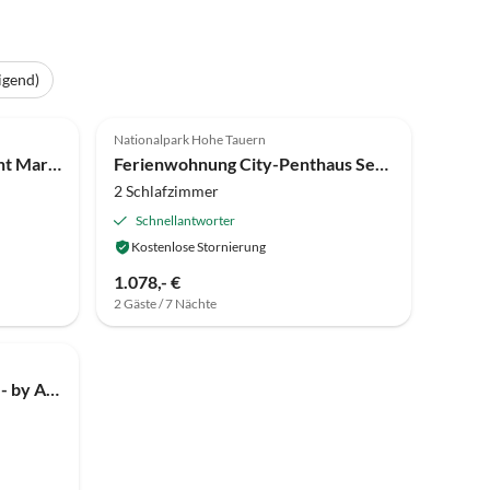
igend)
5.0
(4)
Nationalpark Hohe Tauern
Ferienwohnung Appartement Mary 4-8 Personen
Ferienwohnung City-Penthaus Seeblick
2 Schlafzimmer
Schnellantworter
Kostenlose Stornierung
1.078,- €
2 Gäste / 7 Nächte
Apartment Ski & Golf Suites - by Alpin Family