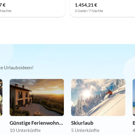
7 €
1.454,21 €
7 Nächte
2 Gäste / 7 Nächte
kte Urlaubsideen!
Günstige Ferienwohnungen
Skiurlaub
B
10 Unterkünfte
5 Unterkünfte
4