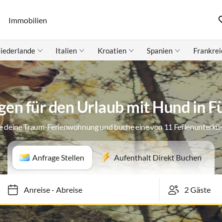
Immobilien
iederlande
Italien
Kroatien
Spanien
Frankrei
n für den Urlaub mit Hund in F
e deine Traum-Ferienwohnung und buche eine von 11 Ferienunterkü
Anfrage Stellen
Aufenthalt Direkt Buchen
Anreise
-
Abreise