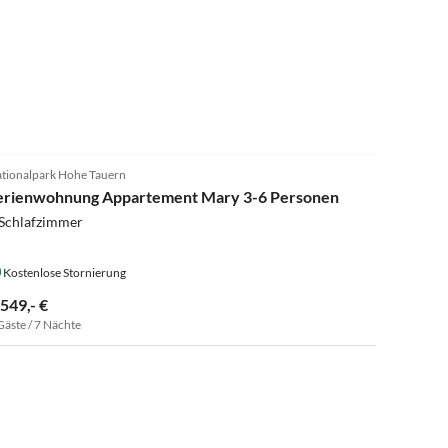
5.0
(7)
tionalpark Hohe Tauern
erienwohnung Appartement Mary 3-6 Personen
 Schlafzimmer
Kostenlose Stornierung
.549,- €
Gäste / 7 Nächte