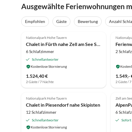
Ausgewählte Ferienwohnungen mit
Empfohlen
Gäste
Bewertung
Anzahl Schl
3.9
(67)
5.0
Nationalpark Hohe Tauern
Nationalp
Chalet in Fürth nahe Zell am See Skipisten
6 Schlafzimmer
2 Schlaf
Schnellantworter
Kostenlose Stornierung
Kostenl
1.524,40 €
1.549,- 
2 Gäste / 7 Nächte
2 Gäste / 
3.0
(2)
Nationalpark Hohe Tauern
Zell am Se
Chalet in Piesendorf nahe Skipisten
12 Schlafzimmer
6 Schlaf
Schnellantworter
Sofort
Kostenlose Stornierung