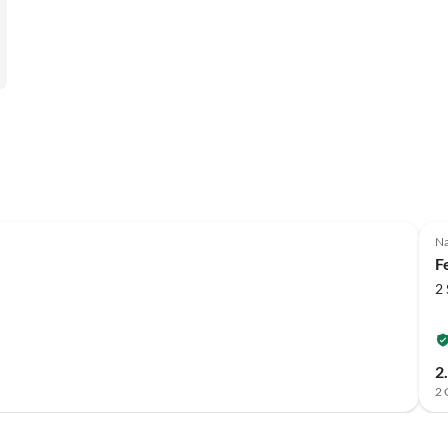
Na
F
2
2
2 