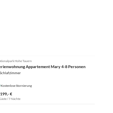
5.0
(7)
tionalpark Hohe Tauern
erienwohnung Appartement Mary 4-8 Personen
 Schlafzimmer
Kostenlose Stornierung
.199,- €
Gäste / 7 Nächte