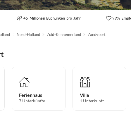
45 Millionen Buchungen pro Jahr
99% Empf
olland
Nord-Holland
Zuid-Kennemerland
Zandvoort
rt
Ferienhaus
Villa
7
Unterkünfte
1
Unterkunft