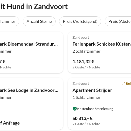
t Hund in Zandvoort
afzimmer
Anzahl Sterne
Preis (Aufsteigend)
Preis (Abste
(141)
4.0
(135)
Zandvoort
Ferienpark Bloemendaal Strandurlaub
zimmer
2 Schlafzimmer
7 €
1.181,32 €
7 Nächte
2 Gäste / 7 Nächte
(46)
4.7
(4)
Zandvoort
Bel
Ferienpark Sea Lodge in Zandvoort nahe Nordseestrand
Apartment Strijder
zimmer
1 Schlafzimmer
Kostenlose Stornierung
ab 813,- €
uf Anfrage
2 Gäste / 7 Nächte