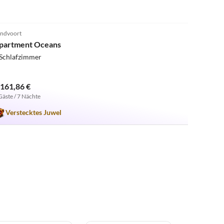
5.0
(3)
ndvoort
partment Oceans
 Schlafzimmer
.161,86 €
Gäste / 7 Nächte
Verstecktes Juwel