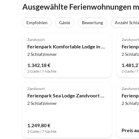
Ausgewählte Ferienwohnungen mi
Empfohlen
Gäste
Bewertung
Anzahl Schl
4.0
(171)
4.0
Zandvoort
Zandvoort
Ferienpark Komfortable Lodge in Bloemendaal
2 Schlafzimmer
2 Schlaf
1.342,18 €
1.481,2
2 Gäste / 7 Nächte
2 Gäste / 
4.0
(64)
4.0
Zandvoort
Zandvoort
Ferienpark Sea Lodge Zandvoort nahe Nordseestrand
2 Schlafzimmer
2 Schlaf
1.249,80 €
Preis a
2 Gäste / 7 Nächte