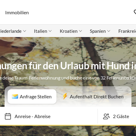
Immobilien
iederlande
Italien
Kroatien
Spanien
Frankrei
ungen für den Urlaub mit Hund i
e deine Traum-Ferienwohnung und buche eine von 32 Ferienunterkü
Anfrage Stellen
Aufenthalt Direkt Buchen
Anreise
-
Abreise