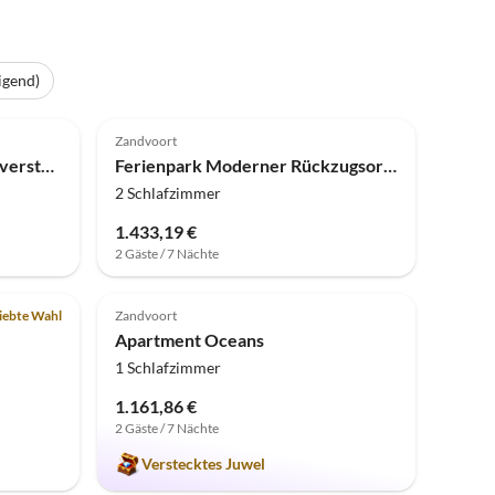
igend)
4.0
(71)
Zandvoort
Ferienpark Schickes Küstenversteck
Ferienpark Moderner Rückzugsort an den Dünen
2 Schlafzimmer
1.433,19 €
2 Gäste / 7 Nächte
Top-Inserat
5.0
(3)
iebte Wahl
Zandvoort
Apartment Oceans
1 Schlafzimmer
1.161,86 €
2 Gäste / 7 Nächte
Verstecktes Juwel