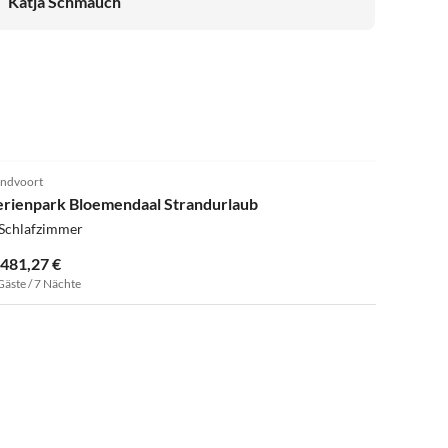
Katja Schmauch
4.0
(141)
ndvoort
erienpark Bloemendaal Strandurlaub
 Schlafzimmer
.481,27 €
Gäste / 7 Nächte