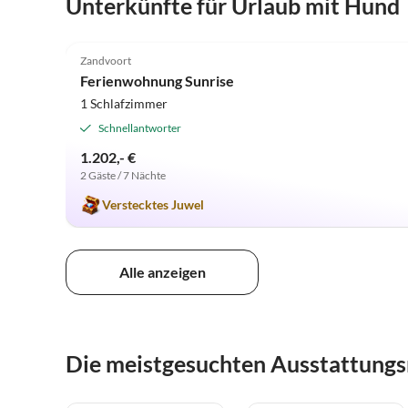
Unterkünfte für Urlaub mit Hund
5.0
(10)
Zandvoort
Ferienwohnung Sunrise
1 Schlafzimmer
Schnellantworter
1.202,- €
2 Gäste / 7 Nächte
Verstecktes Juwel
Alle anzeigen
Die meistgesuchten Ausstattung