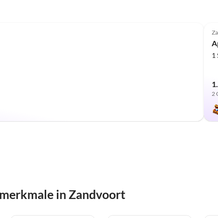
Za
A
1
1
2 
smerkmale in Zandvoort