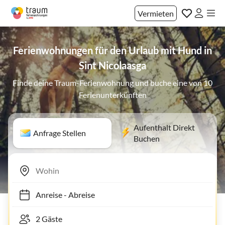
Vermieten
Ferienwohnungen für den Urlaub mit Hund in
Sint Nicolaasga
Finde deine Traum-Ferienwohnung und buche eine von 10
Ferienunterkünften
Aufenthalt Direkt
Anfrage Stellen
Buchen
Anreise
-
Abreise