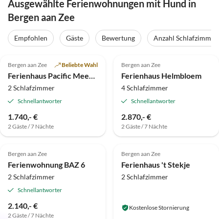
Ausgewählte Ferienwohnungen mit Hund in
Bergen aan Zee
Empfohlen
Gäste
Bewertung
Anzahl Schlafzimmer
5.0
(8)
4.8
(6)
Bergen aan Zee
Beliebte Wahl
Bergen aan Zee
Ferienhaus Pacific Meerblick
Ferienhaus Helmbloem
2 Schlafzimmer
4 Schlafzimmer
Schnellantworter
Schnellantworter
1.740,- €
2.870,- €
2 Gäste / 7 Nächte
2 Gäste / 7 Nächte
5.0
(5)
5.0
(4)
Bergen aan Zee
Bergen aan Zee
Ferienwohnung BAZ 6
Ferienhaus 't Stekje
2 Schlafzimmer
2 Schlafzimmer
Schnellantworter
2.140,- €
Kostenlose Stornierung
2 Gäste / 7 Nächte