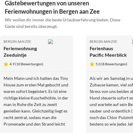
Gästebewertungen von unseren
Ferienwohnungen in Bergen aan Zee
Wir wollen dir immer die beste Urlaubserfahrung bieten. Diese
Gäste sind bereits überzeugt.
BERGEN AAN ZEE
BERGEN AAN ZEE
Ferienwohnung
Ferienhaus
Zeeduintje
Pacific Meerblick
4.9 (10 Bewertungen)
5.0 (8 Bewertungen)
Mein Mann und ich hatten das Tiny
Als wir am Samstag in u
House zum ersten Mal gebucht und
Zuhause kamen, viel sof
waren sofort begeistert. Es ist eine
Stress von uns beiden a
richtige kleine Kuschelhöhle, in der
Hund steuerte sofort se
man in Ruhe die Zeit zu zweit
und wartete auf sein Be
genießen kann. Gleichzeitig liegt es
sauber und ordentlich 
recht zentral, sodass man die
noch das Chlor Putzmitte
Promenade und den Strand leicht
bestens so wie jedes Jahr. 2 T
erreichen kann. Wir hatten eine
auf Neudeutsch "gechill