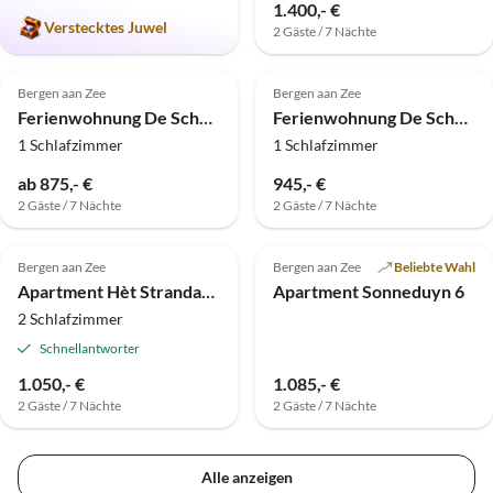
1.400,- €
Verstecktes Juwel
2 Gäste / 7 Nächte
5.0
(2)
5.0
(1)
Bergen aan Zee
Bergen aan Zee
Ferienwohnung De Schelp 5
Ferienwohnung De Schelp 1
1 Schlafzimmer
1 Schlafzimmer
ab 875,- €
945,- €
2 Gäste / 7 Nächte
2 Gäste / 7 Nächte
Bergen aan Zee
Bergen aan Zee
Beliebte Wahl
Apartment Hèt Strandappartement
Apartment Sonneduyn 6
2 Schlafzimmer
Schnellantworter
1.050,- €
1.085,- €
2 Gäste / 7 Nächte
2 Gäste / 7 Nächte
Alle anzeigen