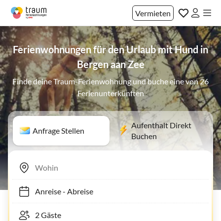
Vermieten
Ferienwohnungen für den Urlaub mit Hund in
Bergen aan Zee
Finde deine Traum-Ferienwohnung und buche eine von 26
Ferienunterkünften
Aufenthalt Direkt
Anfrage Stellen
Buchen
Anreise
-
Abreise