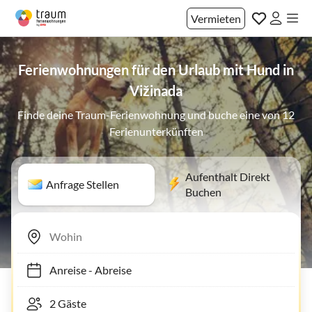
Vermieten
Ferienwohnungen für den Urlaub mit Hund in
Vižinada
Finde deine Traum-Ferienwohnung und buche eine von 12
Ferienunterkünften
Aufenthalt Direkt
Anfrage Stellen
Buchen
Anreise
-
Abreise