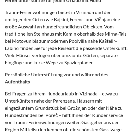
Ferienunterkünfte für jeden Urlaub mit Hund
Traum-Ferienwohnungen bietet in Vizinada und den
umliegenden Orten wie Bajkini, Ferenci und Višnjan eine
große Auswahl an hundefreundlichen Objekten. Vom
traditionellen Steinhaus mit Kamin oberhalb des Mirna-Tals
bei Motovun bis zur modernen Poolvilla nahe Kaštelir-
Labinci finden Sie für jede Reiseart die passende Unterkunft.
Viele Häuser verfügen über umzäunte Gärten, separate
Eingänge und kurze Wege zu Spazierpfaden.
Persönliche Unterstützung vor und während des
Aufenthalts
Bei Fragen zu Ihrem Hundeurlaub in Vizinada – etwa zu
Unterkünften nahe der Parenzana, Häusern mit
eingezäuntem Grundstück bei Grožnjan oder der Nähe zu
Hundestränden bei Poreč – hilft Ihnen der Kundenservice
von Traum-Ferienwohnungen weiter. Gastgeber aus der
Region Mittelistrien kennen oft die schönsten Gassiwege