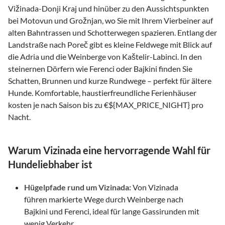
Vižinada-Donji Kraj und hinüber zu den Aussichtspunkten
bei Motovun und Grožnjan, wo Sie mit Ihrem Vierbeiner auf
alten Bahntrassen und Schotterwegen spazieren. Entlang der
Landstraße nach Poreč gibt es kleine Feldwege mit Blick auf
die Adria und die Weinberge von Kaštelir-Labinci. In den
steinernen Dörfern wie Ferenci oder Bajkini finden Sie
Schatten, Brunnen und kurze Rundwege – perfekt für ältere
Hunde. Komfortable, haustierfreundliche Ferienhäuser
kosten je nach Saison bis zu €${MAX_PRICE_NIGHT} pro
Nacht.
Warum Vizinada eine hervorragende Wahl für
Hundeliebhaber ist
Hügelpfade rund um Vizinada:
Von Vizinada
führen markierte Wege durch Weinberge nach
Bajkini und Ferenci, ideal für lange Gassirunden mit
wenig Verkehr.