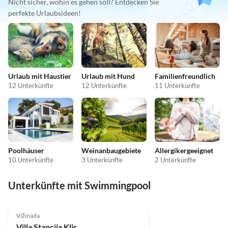
Nicht sicher, wohin es gehen soll? Entdecken Sie
perfekte Urlaubsideen!
Urlaub mit Haustier
Urlaub mit Hund
Familienfreundlich
12 Unterkünfte
12 Unterkünfte
11 Unterkünfte
Poolhäuser
Weinanbaugebiete
Allergikergeeignet
10 Unterkünfte
3 Unterkünfte
2 Unterkünfte
Unterkünfte mit Swimmingpool
Vižinada
Villa Stancija Klis