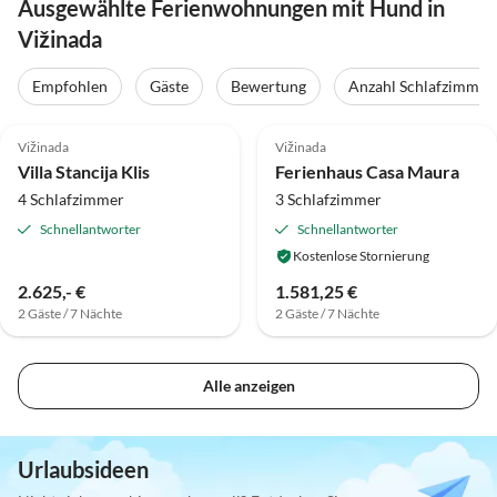
Ausgewählte Ferienwohnungen mit Hund in
Vižinada
Empfohlen
Gäste
Bewertung
Anzahl Schlafzimmer
Vižinada
Vižinada
Villa Stancija Klis
Ferienhaus Casa Maura
4 Schlafzimmer
3 Schlafzimmer
Schnellantworter
Schnellantworter
Kostenlose Stornierung
2.625,- €
1.581,25 €
2 Gäste / 7 Nächte
2 Gäste / 7 Nächte
Alle anzeigen
Urlaubsideen