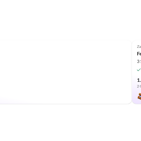
Za
F
3
1
2 