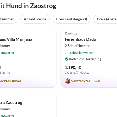
t Hund in Zaostrog
afzimmer
Anzahl Sterne
Preis (Aufsteigend)
Preis (Abste
(6)
5.0
(5)
Zaostrog
aus Villa Marijana
Ferienhaus Dado
zimmer
2 Schlafzimmer
lantworter
Schnellantworter
Kostenlose Stornierung
€
1.190,- €
7 Nächte
2 Gäste / 7 Nächte
tecktes Juwel
Verstecktes Juwel
etra Zaostrog
zimmer
lantworter