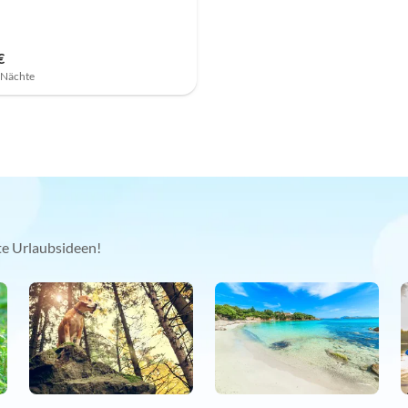
€
7 Nächte
kte Urlaubsideen!