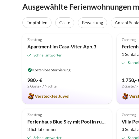
Ausgewählte Ferienwohnungen mi
Empfohlen
Gäste
Bewertung
Anzahl Schl
5.0
(7)
5.0
Zaostrog
Zaostrog
Apartment im Casa-Viter App.3
Ferienh
1 Schlaf
Schnellantworter
Schnel
Kostenlose Stornierung
980,- €
1.750,- 
2 Gäste / 7 Nächte
2 Gäste / 
Verstecktes Juwel
Vers
5.0
(2)
Zaostrog
Zaostrog
Ferienhaus Blue Sky mit Pool in ruhiger Lage
Villa P
3 Schlafzimmer
3 Schlaf
Schnellantworter
Schnel