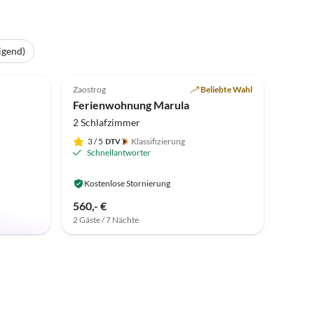
igend)
5.0
(4)
Zaostrog
Beliebte Wahl
Ferienwohnung Marula
2 Schlafzimmer
3
/ 5
Klassifizierung
Schnellantworter
Kostenlose Stornierung
560,- €
2 Gäste / 7 Nächte