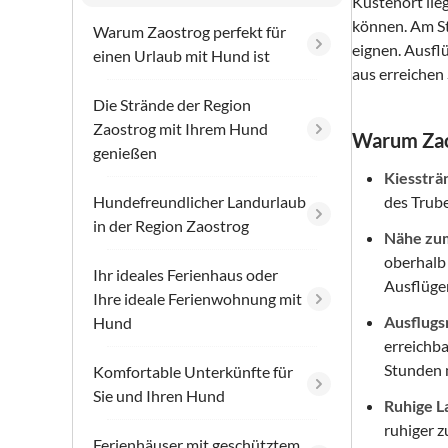
Küstenort lie
können. Am St
Warum Zaostrog perfekt für
eignen. Ausfl
einen Urlaub mit Hund ist
aus erreichen
Die Strände der Region
Zaostrog mit Ihrem Hund
Warum Zaos
genießen
Kiessträ
Hundefreundlicher Landurlaub
des Trub
in der Region Zaostrog
Nähe zu
oberhalb
Ihr ideales Ferienhaus oder
Ausflüge
Ihre ideale Ferienwohnung mit
Ausflugs
Hund
erreichb
Stunden 
Komfortable Unterkünfte für
Sie und Ihren Hund
Ruhige L
ruhiger 
Ferienhäuser mit geschütztem