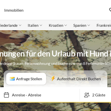
Immobilien
iederlande
Italien
Kroatien
Spanien
Frankrei
ungen für den Urlaub mit Hund 
de deine Traum-Ferienwohnung und buche eine von 8 Ferienunterkün
Anfrage Stellen
Aufenthalt Direkt Buchen
Anreise
-
Abreise