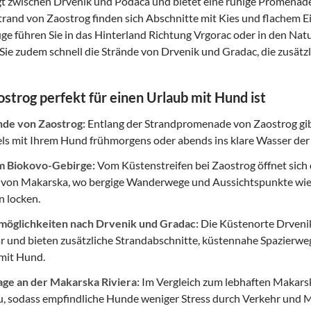
gt zwischen Drvenik und Podaca und bietet eine ruhige Promenade,
rand von Zaostrog finden sich Abschnitte mit Kies und flachem Ei
üge führen Sie in das Hinterland Richtung Vrgorac oder in den N
 Sie zudem schnell die Strände von Drvenik und Gradac, die zusät
trog perfekt für einen Urlaub mit Hund ist
nde von Zaostrog:
Entlang der Strandpromenade von Zaostrog gibt 
els mit Ihrem Hund frühmorgens oder abends ins klare Wasser der
m Biokovo-Gebirge:
Vom Küstenstreifen bei Zaostrog öffnet sich 
 von Makarska, wo bergige Wanderwege und Aussichtspunkte wie
n locken.
möglichkeiten nach Drvenik und Gradac:
Die Küstenorte Drvenik
ar und bieten zusätzliche Strandabschnitte, küstennahe Spazierw
mit Hund.
age an der Makarska Riviera:
Im Vergleich zum lebhaften Makarska
zu, sodass empfindliche Hunde weniger Stress durch Verkehr un