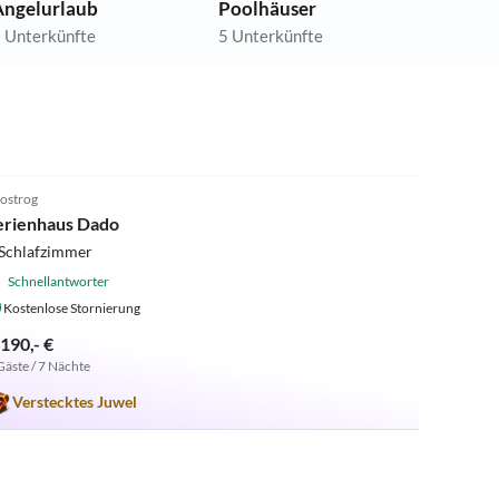
Angelurlaub
Poolhäuser
 Unterkünfte
5 Unterkünfte
5.0
(5)
ostrog
erienhaus Dado
 Schlafzimmer
Schnellantworter
Kostenlose Stornierung
.190,- €
Gäste / 7 Nächte
Verstecktes Juwel