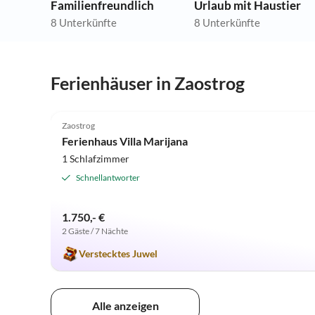
Familienfreundlich
Urlaub mit Haustier
8 Unterkünfte
8 Unterkünfte
Ferienhäuser in Zaostrog
5.0
(6)
Zaostrog
Ferienhaus Villa Marijana
1 Schlafzimmer
Schnellantworter
1.750,- €
2 Gäste / 7 Nächte
Verstecktes Juwel
Alle anzeigen