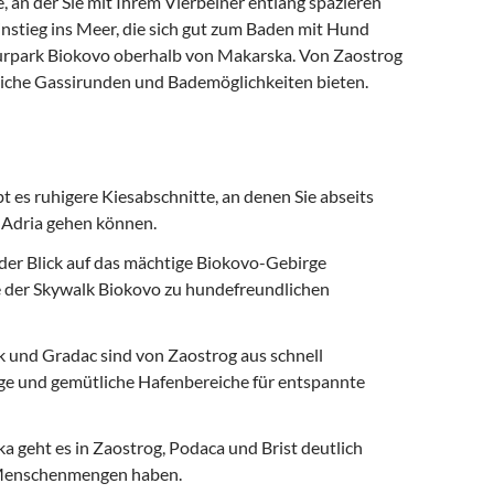
 an der Sie mit Ihrem Vierbeiner entlang spazieren
nstieg ins Meer, die sich gut zum Baden mit Hund
aturpark Biokovo oberhalb von Makarska. Von Zaostrog
zliche Gassirunden und Bademöglichkeiten bieten.
es ruhigere Kiesabschnitte, an denen Sie abseits
 Adria gehen können.
der Blick auf das mächtige Biokovo-Gebirge
 der Skywalk Biokovo zu hundefreundlichen
 und Gradac sind von Zaostrog aus schnell
ege und gemütliche Hafenbereiche für entspannte
 geht es in Zaostrog, Podaca und Brist deutlich
d Menschenmengen haben.