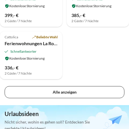
Kostenlose Stornierung
Kostenlose Stornierung
399,- €
385,- €
2 Gäste / 7 Nächte
2 Gäste / 7 Nächte
4.5
(1)
Cattolica
Beliebte Wahl
Ferienwohnungen La Rosa dei Venti***
Schnellantworter
Kostenlose Stornierung
336,- €
2 Gäste / 7 Nächte
Alle anzeigen
Urlaubsideen
Nicht sicher, wohin es gehen soll? Entdecken Sie
perfekte Urlaubsideen!