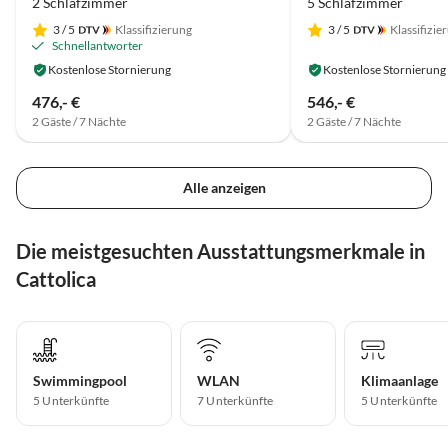
2 Schlafzimmer
5 Schlafzimmer
3
/ 5
Klassifizierung
3
/ 5
Klassifizie
Schnellantworter
Kostenlose Stornierung
Kostenlose Stornierung
476,- €
546,- €
2 Gäste / 7 Nächte
2 Gäste / 7 Nächte
Alle anzeigen
Die meistgesuchten Ausstattungsmerkmale in
Cattolica
Swimmingpool
WLAN
Klimaanlage
5 Unterkünfte
7 Unterkünfte
5 Unterkünfte