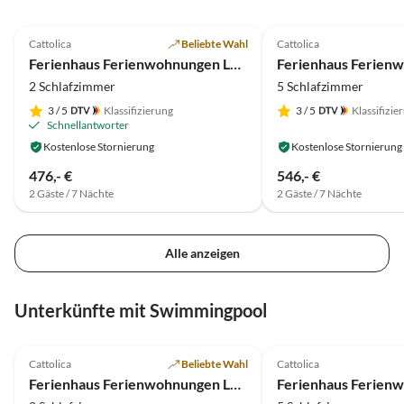
5.0
(33)
Top-Inserat
5.0
(8)
Cattolica
Beliebte Wahl
Cattolica
Ferienhaus Ferienwohnungen La Rosa dei Venti***
2 Schlafzimmer
5 Schlafzimmer
3
/ 5
Klassifizierung
3
/ 5
Klassifizie
Schnellantworter
Kostenlose Stornierung
Kostenlose Stornierung
476,- €
546,- €
2 Gäste / 7 Nächte
2 Gäste / 7 Nächte
Alle anzeigen
Unterkünfte mit Swimmingpool
5.0
(33)
Top-Inserat
5.0
(8)
Cattolica
Beliebte Wahl
Cattolica
Ferienhaus Ferienwohnungen La Rosa dei Venti***