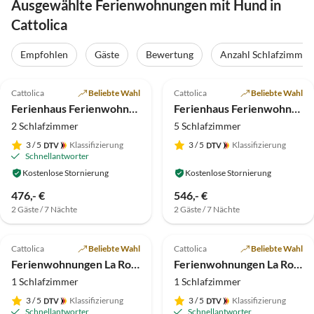
Ausgewählte Ferienwohnungen mit Hund in
Cattolica
Empfohlen
Gäste
Bewertung
Anzahl Schlafzimmer
5.0
(33)
Top-Inserat
5.0
(8)
Cattolica
Beliebte Wahl
Cattolica
Beliebte Wahl
Ferienhaus Ferienwohnungen La Rosa dei Venti***
Ferienhaus Ferienwohnungen La Rosa dei Venti***
2 Schlafzimmer
5 Schlafzimmer
3
/ 5
Klassifizierung
3
/ 5
Klassifizierung
Schnellantworter
Kostenlose Stornierung
Kostenlose Stornierung
476,- €
546,- €
2 Gäste / 7 Nächte
2 Gäste / 7 Nächte
5.0
(7)
5.0
(1)
Cattolica
Beliebte Wahl
Cattolica
Beliebte Wahl
Ferienwohnungen La Rosa dei Venti***
Ferienwohnungen La Rosa dei Venti***
1 Schlafzimmer
1 Schlafzimmer
3
/ 5
Klassifizierung
3
/ 5
Klassifizierung
Schnellantworter
Schnellantworter