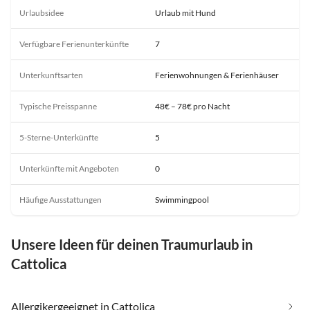
Urlaubsidee
Urlaub mit Hund
Verfügbare Ferienunterkünfte
7
Unterkunftsarten
Ferienwohnungen & Ferienhäuser
Typische Preisspanne
48€ – 78€ pro Nacht
5-Sterne-Unterkünfte
5
Unterkünfte mit Angeboten
0
Häufige Ausstattungen
Swimmingpool
Unsere Ideen für deinen Traumurlaub in
Cattolica
Allergikergeeignet in Cattolica