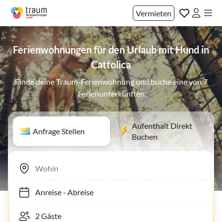
Vermieten
Ferienwohnungen für den Urlaub mit Hund in
Cattolica
Finde deine Traum-Ferienwohnung und buche eine von 7
Ferienunterkünften
Aufenthalt Direkt
Anfrage Stellen
Buchen
Anreise
-
Abreise