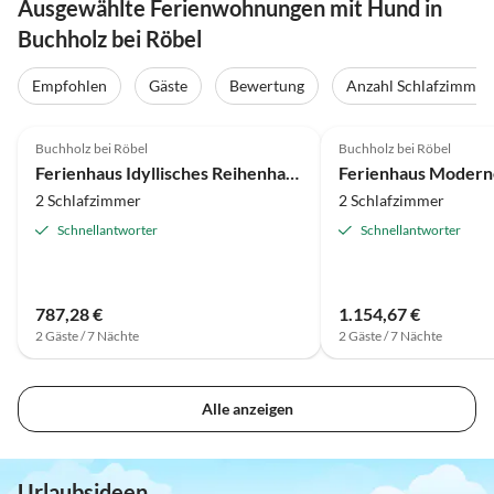
Ausgewählte Ferienwohnungen mit Hund in
Buchholz bei Röbel
Empfohlen
Gäste
Bewertung
Anzahl Schlafzimmer
3.9
(16)
4.0
(15)
Buchholz bei Röbel
Buchholz bei Röbel
Ferienhaus Idyllisches Reihenhaus mit WLAN in Buchholz am Müritzsee
2 Schlafzimmer
2 Schlafzimmer
Schnellantworter
Schnellantworter
787,28 €
1.154,67 €
2 Gäste / 7 Nächte
2 Gäste / 7 Nächte
Alle anzeigen
Urlaubsideen