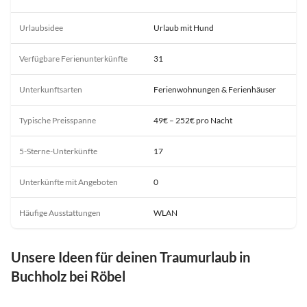
Urlaubsidee
Urlaub mit Hund
Verfügbare Ferienunterkünfte
31
Unterkunftsarten
Ferienwohnungen & Ferienhäuser
Typische Preisspanne
49€ – 252€ pro Nacht
5-Sterne-Unterkünfte
17
Unterkünfte mit Angeboten
0
Häufige Ausstattungen
WLAN
Unsere Ideen für deinen Traumurlaub in
Buchholz bei Röbel