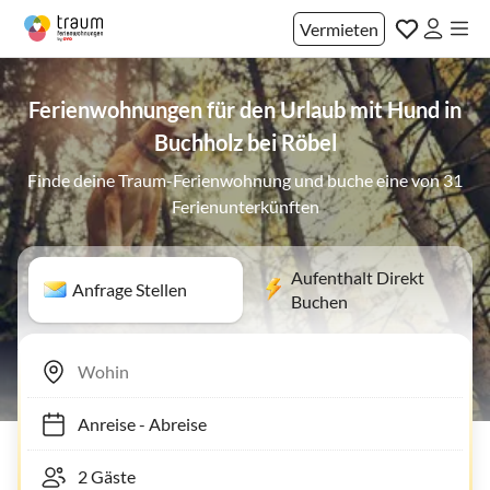
Vermieten
Ferienwohnungen für den Urlaub mit Hund in
Buchholz bei Röbel
Finde deine Traum-Ferienwohnung und buche eine von 31
Ferienunterkünften
Aufenthalt Direkt
Anfrage Stellen
Buchen
Anreise
-
Abreise