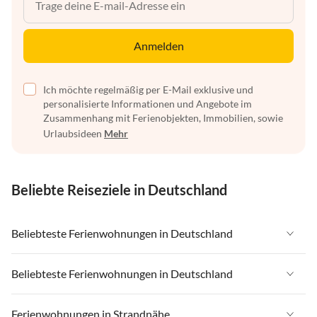
Anmelden
Ich möchte regelmäßig per E-Mail exklusive und
personalisierte Informationen und Angebote im
Zusammenhang mit Ferienobjekten, Immobilien, sowie
Urlaubsideen
Mehr
Beliebte Reiseziele in Deutschland
Beliebteste Ferienwohnungen in Deutschland
Ferienwohnungen in Deutschland
Beliebteste Ferienwohnungen in Deutschland
Ferienwohnungen in Ostsee
Ferienwohnungen in Deutschland
Ferienwohnungen in Strandnähe