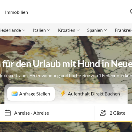
Immobilien
iederlande
Italien
Kroatien
Spanien
Frankrei
für den Urlaub mit Hund in Neue
de deine Traum-Ferienwohnung und buche eine von 1 Ferienunterkün
Anfrage Stellen
Aufenthalt Direkt Buchen
Anreise
-
Abreise