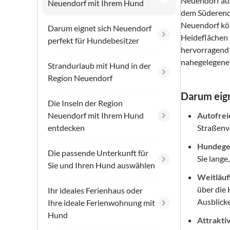
Neuendorf auf
Neuendorf mit Ihrem Hund
dem Süderende
Neuendorf kö
Darum eignet sich Neuendorf
Heideflächen 
perfekt für Hundebesitzer
hervorragend 
nahegelegenen
Strandurlaub mit Hund in der
Region Neuendorf
Darum eign
Die Inseln der Region
Neuendorf mit Ihrem Hund
Autofrei
entdecken
Straßenv
Hundeger
Die passende Unterkunft für
Sie lange
Sie und Ihren Hund auswählen
Weitläuf
über die 
Ihr ideales Ferienhaus oder
Ausblick
Ihre ideale Ferienwohnung mit
Hund
Attrakti