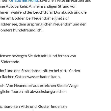
annten
Urlaub mit Hund
. Zwischen Vitte im Norden und
hne Autoverkehr. Am feinsandigen Strand von
ehmen, während der Leuchtturm Dornbusch und die
Ufer am Bodden bei Neuendorf eignet sich
l Hiddensee, dem ursprünglichen Neuendorf und den
sonders hundefreundlich.
densee bewegen Sie sich mit Hund fernab von
m Süderende.
rf und den Strandabschnitten bei Vitte finden
im flachen Ostseewasser baden kann.
ch:
Von Neuendorf aus erreichen Sie die Wege
tägliche Touren mit abwechslungsreichen
hbarorten Vitte und Kloster finden Sie