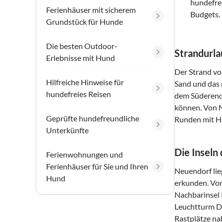
hundefre
Ferienhäuser mit sicherem
Budgets.
Grundstück für Hunde
Die besten Outdoor-
Strandurla
Erlebnisse mit Hund
Der Strand vo
Hilfreiche Hinweise für
Sand und das 
hundefreies Reisen
dem Süderende
können. Von N
Geprüfte hundefreundliche
Runden mit H
Unterkünfte
Die Inseln
Ferienwohnungen und
Ferienhäuser für Sie und Ihren
Neuendorf lie
Hund
erkunden. Von
Nachbarinsel 
Leuchtturm Do
Rastplätze na