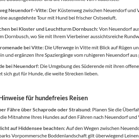
eg Neuendorf–Vitte:
Der Küstenweg zwischen Neuendorf und Vi
 eine ausgedehnte Tour mit Hund bei frischer Ostseeluft.
chen bei Kloster und Leuchtturm Dornbusch:
Von Neuendorf aus 
um Dornbusch, wo Sie mit Ihrem Vierbeiner aussichtsreiche Ru
omenade bei Vitte:
Die Uferwege in Vitte mit Blick auf Rügen u
in und ergänzen Ihre Spaziergänge vom ruhigeren Neuendorf aus 
e bei Neuendorf:
Die Umgebung des Süderende mit ihren offenen 
t sich gut für Hunde, die weite Strecken lieben.
 Hinweise für hundefreies Reisen
per Fähre über Schaprode oder Stralsund:
Planen Sie die Überfah
r die Mitnahme Ihres Hundes auf den Fähren nach Neuendorf und V
licht auf Hiddensee beachten:
Auf den Wegen zwischen Neuendorf
parks Vorpommersche Boddenlandschaft gilt überwiegend Leinenpf