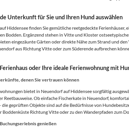
de Unterkunft für Sie und Ihren Hund auswählen
auf Hiddensee finden Sie gemütliche reetgedeckte Ferienhäuser
 den Bodden. Ergänzend stehen in Vitte und Kloster ostseetypische
ieten eingezäunte Gärten oder direkte Nähe zum Strand und den
endorf aus Richtung Vitte oder zum Süderende aufbrechen könn
s Ferienhaus oder Ihre ideale Ferienwohnung mit Hu
erkünfte, denen Sie vertrauen können
ohnungen bietet in Neuendorf auf Hiddensee sorgfältig ausgewä
ller Reetbauweise. Ob einfache Fischerkate in Neuendorf, komfortab
– die geprüften Objekte sind auf die Bedürfnisse von Hundebesi
r Boddenküste Richtung Vitte oder zu den Wanderpfaden zum Dorn
 Buchungserlebnis genießen