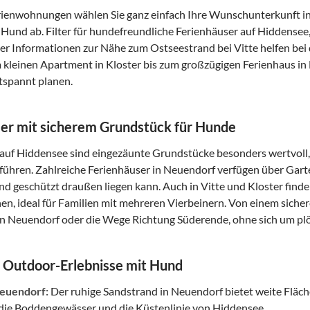
ienwohnungen wählen Sie ganz einfach Ihre Wunschunterkunft in 
t Hund ab. Filter für hundefreundliche Ferienhäuser auf Hiddens
r Informationen zur Nähe zum Ostseestrand bei Vitte helfen bei d
 kleinen Apartment in Kloster bis zum großzügigen Ferienhaus in
tspannt planen.
er mit sicherem Grundstück für Hunde
auf Hiddensee sind eingezäunte Grundstücke besonders wertvoll, 
ühren. Zahlreiche Ferienhäuser in Neuendorf verfügen über Gart
nd geschützt draußen liegen kann. Auch in Vitte und Kloster finde
n, ideal für Familien mit mehreren Vierbeinern. Von einem sicher
n Neuendorf oder die Wege Richtung Süderende, ohne sich um pl
 Outdoor-Erlebnisse mit Hund
euendorf:
Der ruhige Sandstrand in Neuendorf bietet weite Fläch
 die Boddengewässer und die Küstenlinie von Hiddensee.