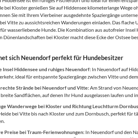
 Hiddensee ist ein ruhiges Fischerdorf und ideal für einen entsp
 bei Kloster genießen Sie auf Hiddensee kilometerlange Wege o
nnen Sie mit Ihrem Vierbeiner ausgedehnte Spaziergänge untern
bei Vitte zu aussichtsreichen Wanderungen einladen. Das flache 
für wasserliebende Hunde. Die Kombination aus autofreier Inse
 Dünenlandschaften bei Kloster macht diese Ecke der Ostsee be
et sich Neuendorf perfekt für Hundebesitzer
e Insel Hiddensee und ruhiges Neuendorf:
In Neuendorf auf Hid
erkehr, ideal für entspannte Spaziergänge zwischen Vitte und de
echte Strände bei Neuendorf und Vitte:
Am Strand von Neuendo
, breite Sandflächen, auf denen Ihr Hund ausgelassen laufen und 
ige Wanderwege bei Kloster und Richtung Leuchtturm Dornbus
Heide bei Vitte bis nach Kloster und zum Dornbusch, perfekt für 
en.
ve Preise bei Traum-Ferienwohnungen:
In Neuendorf und den Nac