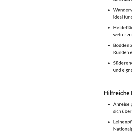
Wanderw
ideal für
Heideflä
weiter z
Boddenpr
Runden e
Süderend
und eigne
Hilfreiche
Anreise 
sich übe
Leinenpf
National