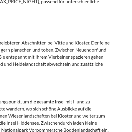
MAX_PRICE_NIGHT}, passend für unterschiedliche
elebteren Abschnitten bei Vitte und Kloster. Der feine
die gern planschen und toben. Zwischen Neuendorf und
 Sie entspannt mit Ihrem Vierbeiner spazieren gehen
and und Heidelandschaft abwechseln und zusätzliche
sgangspunkt, um die gesamte Insel mit Hund zu
te wandern, wo sich schöne Ausblicke auf die
enen Wiesenlandschaften bei Kloster und weiter zum
ie Insel Hiddensee. Zwischendurch laden kleine
 im Nationalpark Vorpommersche Boddenlandschaft ein.