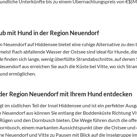
undliche Unterkünfte bis zu einem Übernachtungspreis von €${
ub mit Hund in der Region Neuendorf
n Neuendorf auf Hiddensee bietet eine ruhige Alternative zu den b
meist flach abfallende Wasser der Ostsee sind ideal für Hunde, 
 finden sich lange, wenig überfüllte Strandabschnitte, auf denen
euendorf aus erreichen Sie auch die Küste bei Vitte, wo sich Str
und ermöglichen.
 der Region Neuendorf mit Ihrem Hund entdecken
gt im südlichen Teil der Insel Hiddensee und ist ein perfekter Au
 Neuendorf aus können Sie entlang der Boddenküste Richtung Vit
Rügen und den Dornbusch bieten. Die Wege führen durch die off
rnbusch, einem markanten Aussichtspunkt über die Ostsee und d
he Neuendorf und Vitte zu Pausen mit Blick auf die Inselgruppe