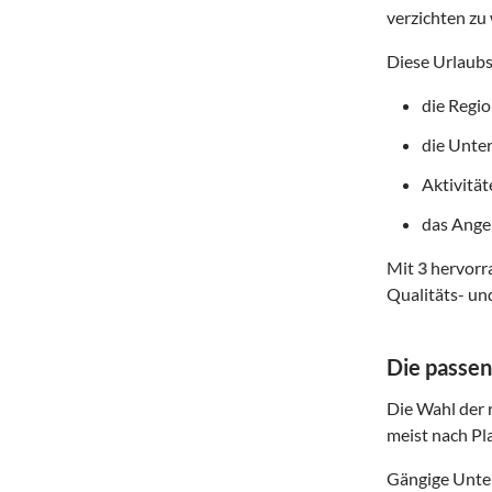
verzichten zu 
Diese Urlaubs
die Regi
die Unte
Aktivitä
das Angeb
Mit
3
hervorra
Qualitäts- un
Die passen
Die Wahl der r
meist nach Pl
Gängige Unter