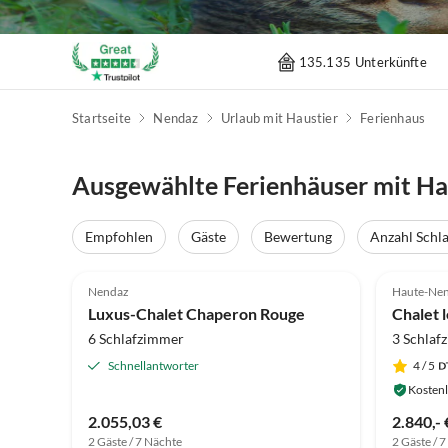
135.135 Unterkünfte
Startseite
Nendaz
Urlaub mit Haustier
Ferienhaus
Ausgewählte Ferienhäuser mit Ha
Empfohlen
Gäste
Bewertung
Anzahl Schl
Nendaz
Haute-Ne
Luxus-Chalet Chaperon Rouge
Chalet 
6 Schlafzimmer
3 Schlaf
Schnellantworter
4
/ 5
Kostenl
2.055,03 €
2.840,- 
2 Gäste / 7 Nächte
2 Gäste / 