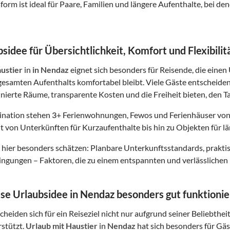
form ist ideal für Paare, Familien und längere Aufenthalte, bei
sidee für Übersichtlichkeit, Komfort und Flexibilit
ustier
in
in Nendaz
eignet sich besonders für Reisende, die einen 
esamten Aufenthalts komfortabel bleibt. Viele Gäste entscheide
finierte Räume, transparente Kosten und die Freiheit bieten, den Ta
tination stehen
3
+ Ferienwohnungen, Fewos und Ferienhäuser von
t von Unterkünften für Kurzaufenthalte bis hin zu Objekten für lä
hier besonders schätzen: Planbare Unterkunftsstandards, prakt
gungen – Faktoren, die zu einem entspannten und verlässlichen 
e Urlaubsidee in Nendaz besonders gut funktionie
heiden sich für ein Reiseziel nicht nur aufgrund seiner Beliebthei
rstützt.
Urlaub mit Haustier
in
Nendaz
hat sich besonders für Gäst