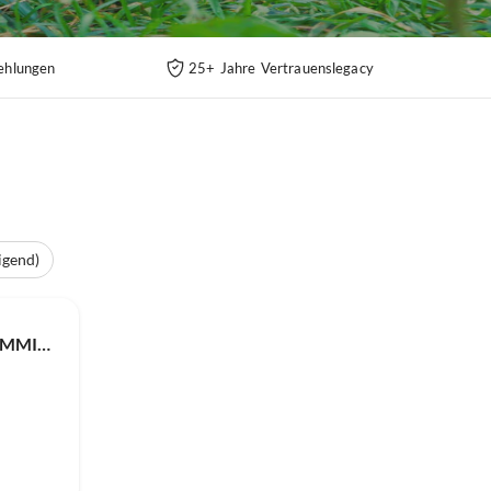
ehlungen
25+ Jahre Vertrauenslegacy
igend)
Chalet Axaari - VIEW & SWIMMING POOL chalet 10 pers