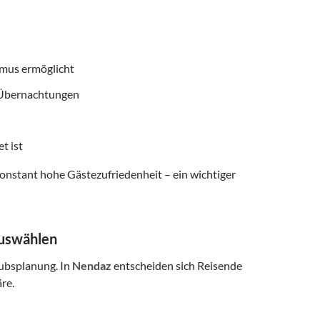
smus ermöglicht
f Übernachtungen
t ist
onstant hohe Gästezufriedenheit – ein wichtiger
auswählen
aubsplanung. In
Nendaz
entscheiden sich Reisende
re.