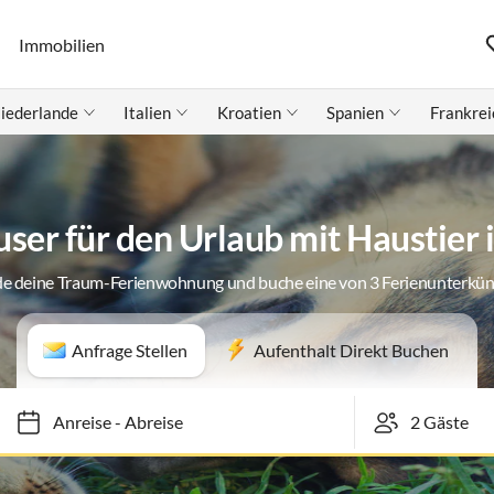
Immobilien
iederlande
Italien
Kroatien
Spanien
Frankrei
ser für den Urlaub mit Haustier
de deine Traum-Ferienwohnung und buche eine von 3 Ferienunterkün
Anfrage Stellen
Aufenthalt Direkt Buchen
Anreise
-
Abreise