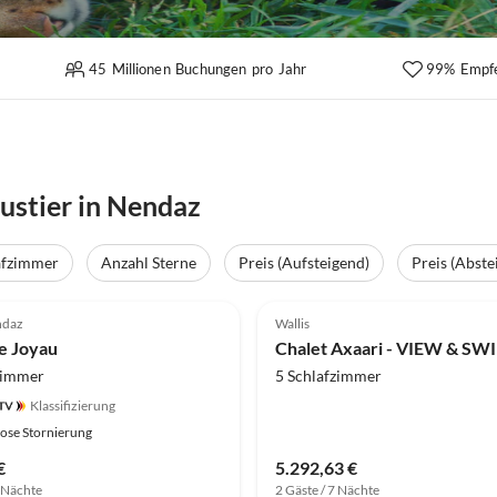
45 Millionen Buchungen pro Jahr
99% Empf
ustier in Nendaz
afzimmer
Anzahl Sterne
Preis (Aufsteigend)
Preis (Abste
ndaz
Wallis
le Joyau
zimmer
5 Schlafzimmer
Klassifizierung
ose Stornierung
€
5.292,63 €
7 Nächte
2 Gäste / 7 Nächte