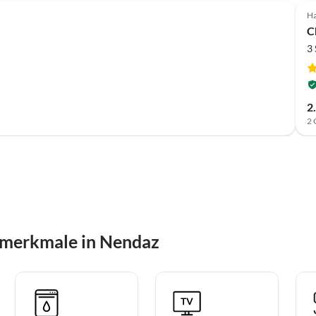
Ha
C
3
2
2 
smerkmale in Nendaz