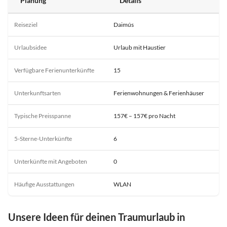
Planung
Details
Reiseziel
Daimús
Urlaubsidee
Urlaub mit Haustier
Verfügbare Ferienunterkünfte
15
Unterkunftsarten
Ferienwohnungen & Ferienhäuser
Typische Preisspanne
157€ – 157€ pro Nacht
5-Sterne-Unterkünfte
6
Unterkünfte mit Angeboten
0
Häufige Ausstattungen
WLAN
Unsere Ideen für deinen Traumurlaub in