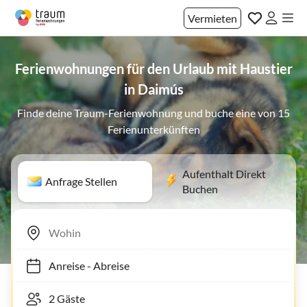
Vermieten
Ferienwohnungen für den Urlaub mit Haustier
in Daimús
Finde deine Traum-Ferienwohnung und buche eine von 15
Ferienunterkünften
Aufenthalt Direkt
Anfrage Stellen
Buchen
Anreise
-
Abreise