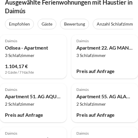
Ausgewählte Ferienwohnungen mit Haustier in
Daimús
Empfohlen
Gäste
Bewertung
Anzahl Schlafzimmer
4.0
(6)
Daimús
Daimús
Odisea - Apartment
Apartment 22. AG MANILA 5 PREMIUM
3 Schlafzimmer
3 Schlafzimmer
1.104,17 €
Preis auf Anfrage
2 Gäste / 7 Nächte
Daimús
Daimús
Apartment 51. AG AQUARIUM 6
Apartment 55. AG ALAMO 8C
2 Schlafzimmer
2 Schlafzimmer
Preis auf Anfrage
Preis auf Anfrage
Daimús
Daimús